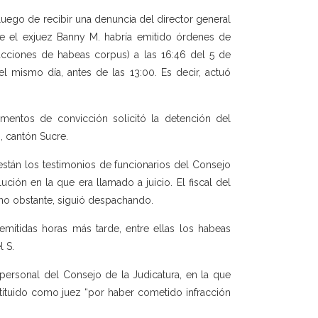
 luego de recibir una denuncia del director general
ue el exjuez Banny M. habría emitido órdenes de
 acciones de habeas corpus) a las 16:46 del 5 de
l mismo día, antes de las 13:00. Es decir, actuó
lementos de convicción solicitó la detención del
, cantón Sucre.
 están los testimonios de funcionarios del Consejo
ción en la que era llamado a juicio. El fiscal del
no obstante, siguió despachando.
itidas horas más tarde, entre ellas los habeas
l S.
 personal del Consejo de la Judicatura, en la que
tituido como juez “por haber cometido infracción