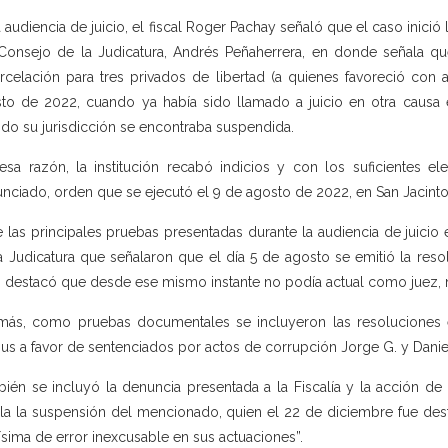
a audiencia de juicio, el fiscal Roger Pachay señaló que el caso inició
Consejo de la Judicatura, Andrés Peñaherrera, en donde señala q
rcelación para tres privados de libertad (a quienes favoreció con
to de 2022, cuando ya había sido llamado a juicio en otra causa e
do su jurisdicción se encontraba suspendida.
esa razón, la institución recabó indicios y con los suficientes e
nciado, orden que se ejecutó el 9 de agosto de 2022, en San Jacinto
e las principales pruebas presentadas durante la audiencia de juicio
a Judicatura que señalaron que el día 5 de agosto se emitió la resolu
 destacó que desde ese mismo instante no podía actual como juez, 
ás, como pruebas documentales se incluyeron las resoluciones em
us a favor de sentenciados por actos de corrupción Jorge G. y Danie
ién se incluyó la denuncia presentada a la Fiscalía y la acción de
la la suspensión del mencionado, quien el 22 de diciembre fue des
ísima de error inexcusable en sus actuaciones”.