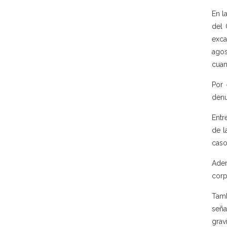
En l
del 
exca
agos
cuan
Por 
denu
Entr
de l
caso
Adem
corp
Tamb
seña
grav