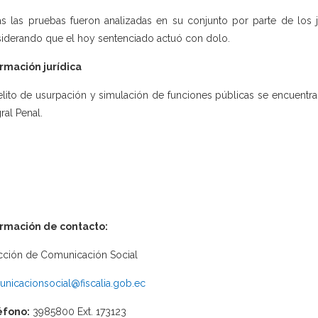
s las pruebas fueron analizadas en su conjunto por parte de los j
iderando que el hoy sentenciado actuó con dolo.
rmación jurídica
elito de usurpación y simulación de funciones públicas se encuentra 
ral Penal.
ormación de contacto:
cción de Comunicación Social
nicacionsocial@fiscalia.gob.ec
éfono:
3985800 Ext. 173123