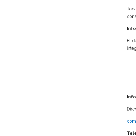
Toda
cons
Info
El d
Integ
Inf
Dire
comu
Tel