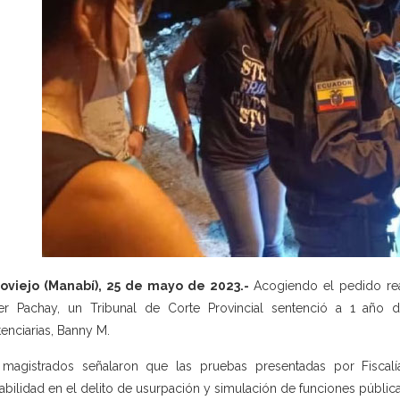
toviejo (Manabí), 25 de mayo de 2023.-
Acogiendo el pedido rea
r Pachay, un Tribunal de Corte Provincial sentenció a 1 año de
tenciarias, Banny M.
magistrados señalaron que las pruebas presentadas por Fiscalía 
abilidad en el delito de usurpación y simulación de funciones pública