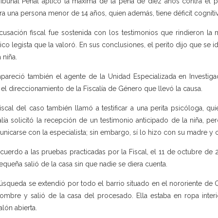
ribunal Penal aplicó la máxima de la pena de diez años contra el 
ra una persona menor de 14 años, quien además, tiene déficit cognitiv
cusación fiscal fue sostenida con los testimonios que rindieron la m
co legista que la valoró. En sus conclusiones, el perito dijo que se id
 niña.
areció también el agente de la Unidad Especializada en Investigac
 el direccionamiento de la Fiscalía de Género que llevó la causa.
iscal del caso también llamó a testificar a una perita psicóloga, qui
alía solicitó la recepción de un testimonio anticipado de la niña, p
nicarse con la especialista; sin embargo, sí lo hizo con su madre y c
cuerdo a las pruebas practicadas por la Fiscal, el 11 de octubre de 2
equeña salió de la casa sin que nadie se diera cuenta.
úsqueda se extendió por todo el barrio situado en el nororiente de Q
ombre y salió de la casa del procesado. Ella estaba en ropa interi
alón abierta.