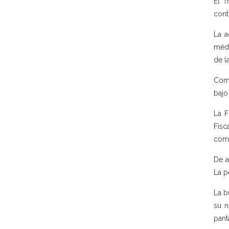
El T
cont
La a
médi
de la
Comp
bajo
La F
Fisc
comu
De a
La p
La b
su n
pant