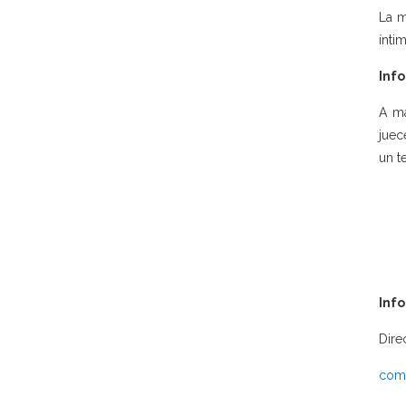
La m
íntim
Info
A má
juec
un t
Inf
Dire
comu