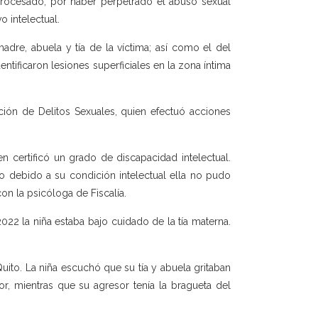
procesado, por haber perpetrado el abuso sexual
o intelectual.
adre, abuela y tía de la víctima; así como el del
entificaron lesiones superficiales en la zona íntima
ión de Delitos Sexuales, quien efectuó acciones
en certificó un grado de discapacidad intelectual.
ero debido a su condición intelectual ella no pudo
on la psicóloga de Fiscalía.
022 la niña estaba bajo cuidado de la tía materna.
uito. La niña escuchó que su tía y abuela gritaban
or, mientras que su agresor tenía la bragueta del