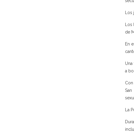
secu
Los 
Los 
de M
En e
cant
Una 
a bo
Con 
San
sexu
La P
Dura
incl