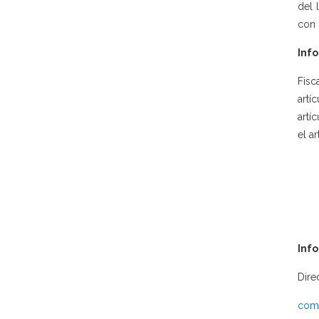
del 
con 
Info
Fisc
artí
artí
el a
Inf
Dire
comu