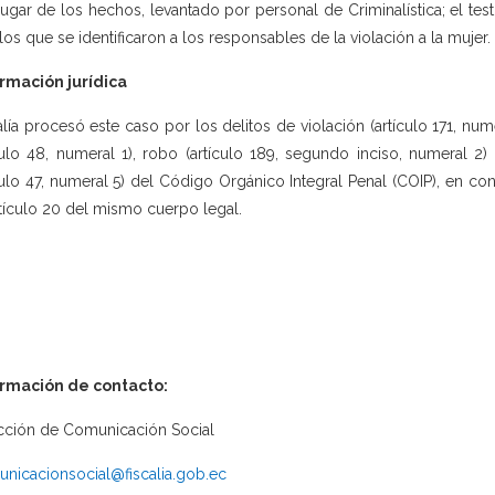
lugar de los hechos, levantado por personal de Criminalística; el te
los que se identificaron a los responsables de la violación a la mujer.
rmación jurídica
alía procesó este caso por los delitos de violación (artículo 171, num
culo 48, numeral 1), robo (artículo 189, segundo inciso, numeral 2) 
culo 47, numeral 5) del Código Orgánico Integral Penal (COIP), en co
rtículo 20 del mismo cuerpo legal.
ormación de contacto:
cción de Comunicación Social
nicacionsocial@fiscalia.gob.ec