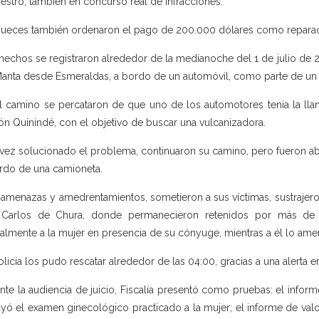
estro, también en concurso real de infracciones.
jueces también ordenaron el pago de 200.000 dólares como reparació
hechos se registraron alrededor de la medianoche del 1 de julio de 
anta desde Esmeraldas, a bordo de un automóvil, como parte de un
l camino se percataron de que uno de los automotores tenía la llan
ón Quinindé, con el objetivo de buscar una vulcanizadora.
vez solucionado el problema, continuaron su camino, pero fueron a
rdo de una camioneta.
amenazas y amedrentamientos, sometieron a sus víctimas, sustrajeron 
 Carlos de Chura, donde permanecieron retenidos por más de d
almente a la mujer en presencia de su cónyuge, mientras a él lo am
olicía los pudo rescatar alrededor de las 04:00, gracias a una alerta 
nte la audiencia de juicio, Fiscalía presentó como pruebas: el infor
uyó el examen ginecológico practicado a la mujer; el informe de val