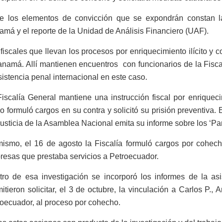
re los elementos de convicción que se expondrán constan la 
má y el reporte de la Unidad de Análisis Financiero (UAF).
fiscales que llevan los procesos por enriquecimiento ilícito y 
namá. Allí mantienen encuentros con funcionarios de la Fiscal
sistencia penal internacional en este caso.
iscalía General mantiene una instrucción fiscal por enriqueci
 formuló cargos en su contra y solicitó su prisión preventiva.
usticia de la Asamblea Nacional emita su informe sobre los ‘P
ismo, el 16 de agosto la Fiscalía formuló cargos por cohecho
esas que prestaba servicios a Petroecuador.
tro de esa investigación se incorporó los informes de la a
itieron solicitar, el 3 de octubre, la vinculación a Carlos P., 
oecuador, al proceso por cohecho.