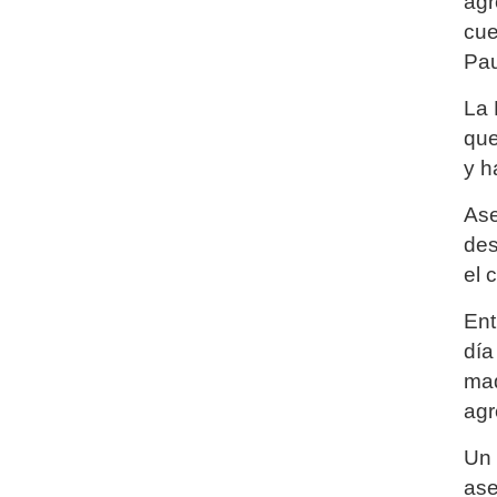
agr
cue
Pau
La 
que
y h
Ase
des
el 
Ent
día
mad
agr
Un 
ase