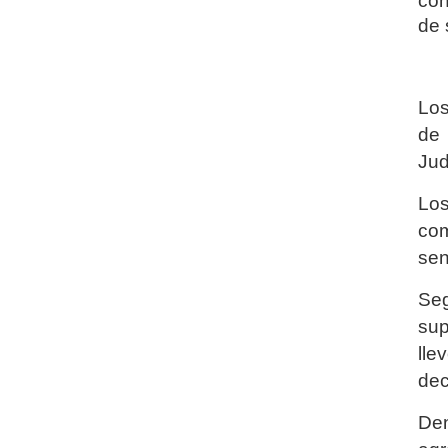
con
de 
Los
de 
Jud
Los
co
sen
Seg
sup
lle
dec
Den