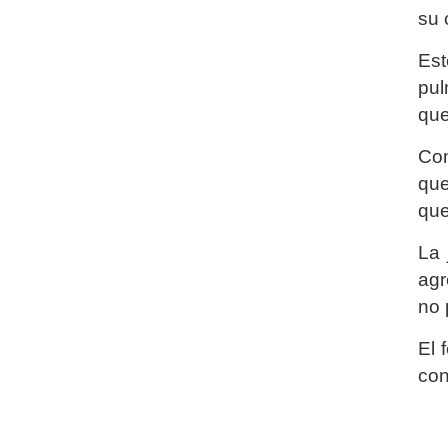
su 
Est
pul
que
Con
que
que
La 
agr
no 
El 
con