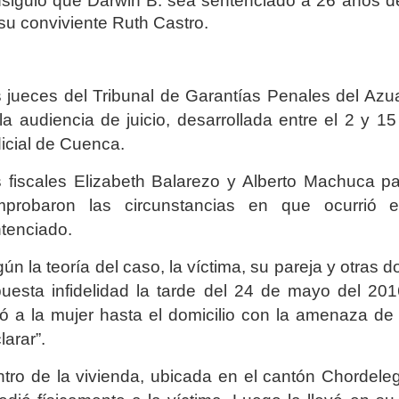
siguió que Darwin B. sea sentenciado a 26 años de p
su conviviente Ruth Castro.
 jueces del Tribunal de Garantías Penales del Azuay
la audiencia de juicio, desarrollada entre el 2 y 1
icial de Cuenca.
 fiscales Elizabeth Balarezo y Alberto Machuca par
mprobaron las circunstancias en que ocurrió e
tenciado.
ún la teoría del caso, la víctima, su pareja y otras
uesta infidelidad la tarde del 24 de mayo del 20
vó a la mujer hasta el domicilio con la amenaza d
larar”.
tro de la vivienda, ubicada en el cantón Chordeleg