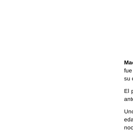
Mac
fue
su 
El 
ant
Uno
eda
noc