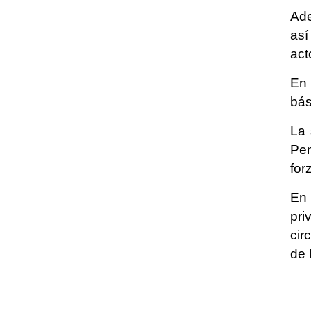
Ade
así
act
En 
bás
La 
Pen
for
En 
pri
cir
de 