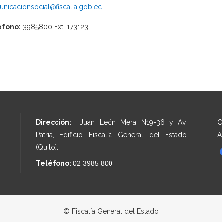
nicacionsocial@fiscalia.gob.ec
éfono:
3985800 Ext. 173123
Dirección:
Juan León Mera N19-36 y Av.
C
Patria, Edificio Fiscalía General del Estado
A
(Quito).
Teléfono:
02 3985 800
© Fiscalía General del Estado