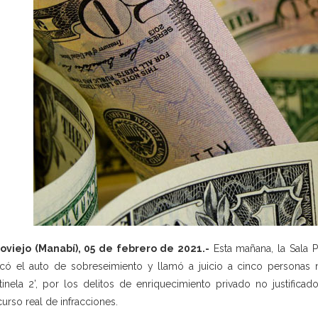
oviejo (Manabí), 05 de febrero de 2021.-
Esta mañana, la Sala P
có el auto de sobreseimiento y llamó a juicio a cinco personas n
tinela 2’, por los delitos de enriquecimiento privado no justificado
urso real de infracciones.