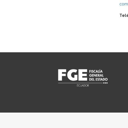
comu
Tel