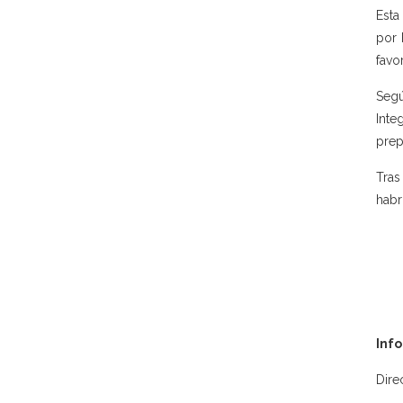
Esta
por 
favo
Segú
Inte
prep
Tras
habr
Inf
Dire