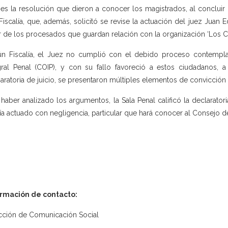
 es la resolución que dieron a conocer los magistrados, al concluir 
Fiscalía, que, además, solicitó se revise la actuación del juez Juan
r de los procesados que guardan relación con la organización ‘Los C
n Fiscalía, el Juez no cumplió con el debido proceso contempla
gral Penal (COIP), y con su fallo favoreció a estos ciudadanos,
aratoria de juicio, se presentaron múltiples elementos de convicción
 haber analizado los argumentos, la Sala Penal calificó la declarator
ía actuado con negligencia, particular que hará conocer al Consejo de
ormación de contacto:
cción de Comunicación Social