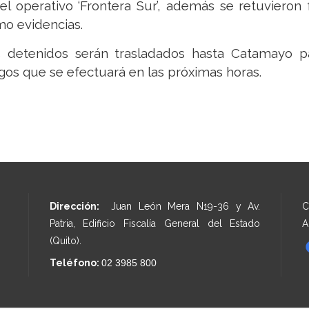
el operativo ‘Frontera Sur’, además se retuvieron 
o evidencias.
 detenidos serán trasladados hasta Catamayo p
gos que se efectuará en las próximas horas.
Dirección:
Juan León Mera N19-36 y Av.
C
Patria, Edificio Fiscalía General del Estado
A
(Quito).
Teléfono:
02 3985 800