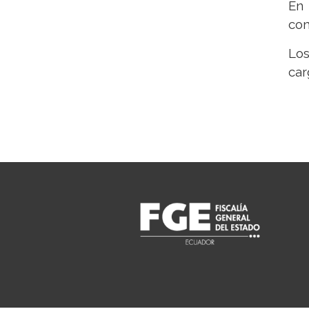
En 
com
Los
car