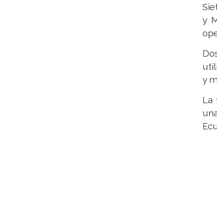
Sie
y M
ope
Do
uti
y m
La 
una
Ecu