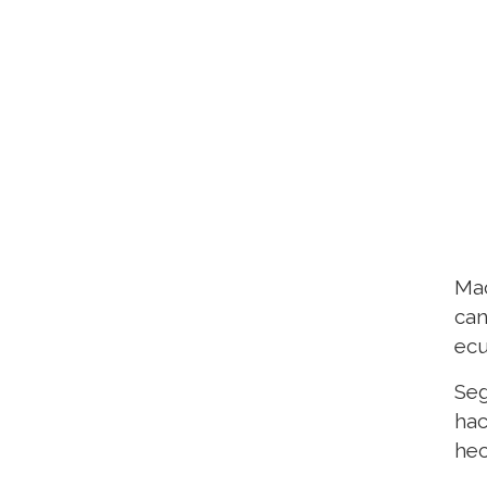
Mac
can
ecu
Seg
hac
hec