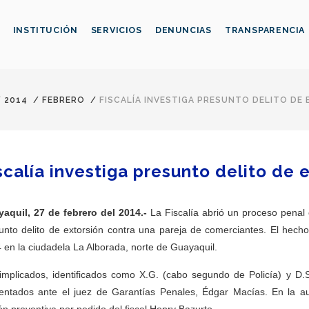
INSTITUCIÓN
SERVICIOS
DENUNCIAS
TRANSPARENCIA
/
2014
/
FEBRERO
/
FISCALÍA INVESTIGA PRESUNTO DELITO DE
scalía investiga presunto delito de 
aquil, 27 de febrero del 2014.-
La Fiscalía abrió un proceso penal co
unto delito de extorsión contra una pareja de comerciantes. El hecho
 en la ciudadela La Alborada, norte de Guayaquil.
implicados, identificados como X.G. (cabo segundo de Policía) y D.S.
entados ante el juez de Garantías Penales, Édgar Macías. En la au