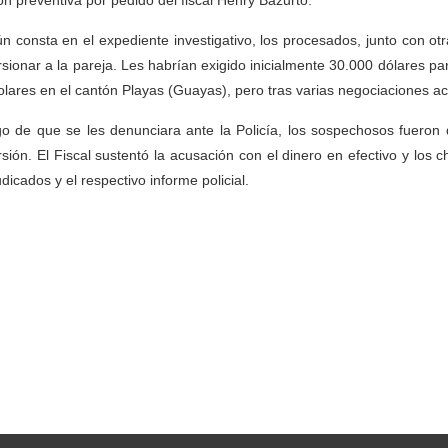
ión preventiva por pedido del fiscal Henry Bazurto.
n consta en el expediente investigativo, los procesados, junto con ot
rsionar a la pareja. Les habrían exigido inicialmente 30.000 dólares pa
olares en el cantón Playas (Guayas), pero tras varias negociaciones a
o de que se les denunciara ante la Policía, los sospechosos fueron 
rsión. El Fiscal sustentó la acusación con el dinero en efectivo y los
udicados y el respectivo informe policial.