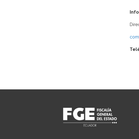
Inf
Dire
comu
Tel