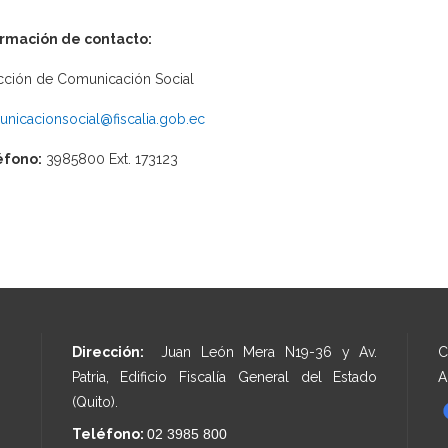
ormación de contacto:
cción de Comunicación Social
nicacionsocial@fiscalia.gob.ec
éfono:
3985800 Ext. 173123
Dirección:
Juan León Mera N19-36 y Av.
C
Patria, Edificio Fiscalía General del Estado
A
(Quito).
Teléfono:
02 3985 800