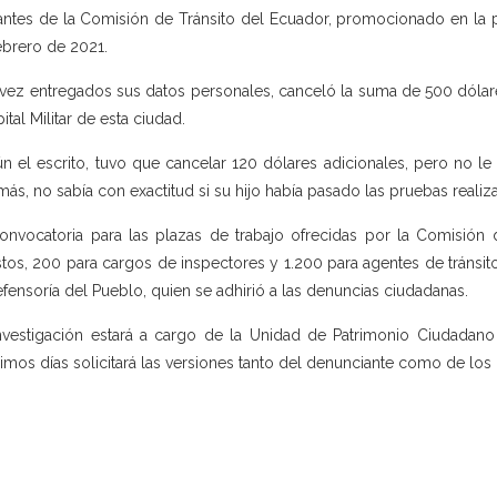
lantes de la Comisión de Tránsito del Ecuador, promocionado en la p
ebrero de 2021.
vez entregados sus datos personales, canceló la suma de 500 dólar
ital Militar de esta ciudad.
n el escrito, tuvo que cancelar 120 dólares adicionales, pero no le
ás, no sabía con exactitud si su hijo había pasado las pruebas realiz
onvocatoria para las plazas de trabajo ofrecidas por la Comisión 
tos, 200 para cargos de inspectores y 1.200 para agentes de tránsito
efensoría del Pueblo, quien se adhirió a las denuncias ciudadanas.
nvestigación estará a cargo de la Unidad de Patrimonio Ciudadano 
imos días solicitará las versiones tanto del denunciante como de los 