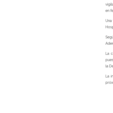
vigi
en f
Una 
Hosp
Segú
Adem
La c
pues
la D
La i
próx