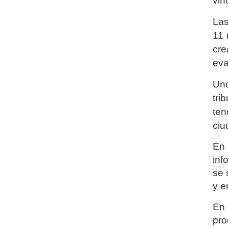
vin
Las
11 
cre
eva
Uno
tri
ten
ciu
En 
inf
se 
y e
En 
pro