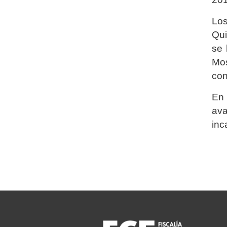
Los
Qui
se 
Mos
con
En 
av
inc