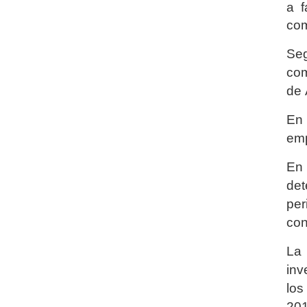
a f
com
Seg
com
de
En 
emp
En
de
per
con
La 
inv
los
201