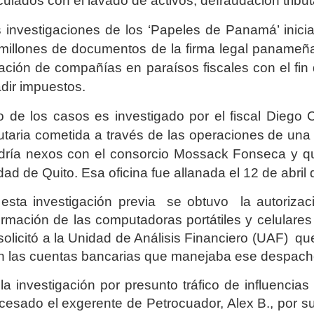
culados con el lavado de activos, defraudación tributa
 investigaciones de
los ‘Papeles de Panamá’
inici
millones de documentos de la firma legal panameñ
ación de compañías en paraísos fiscales con el fin 
dir impuestos.
 de los casos es investigado por el fiscal Diego 
butaria cometida a través de las operaciones de una 
dría nexos con el
consorcio Mossack Fonseca y qu
dad de Quito.
Esa oficina fue allanada el 12 de abril 
esta investigación previa se obtuvo la autorizac
ormación de las computadoras portátiles y celulare
solicitó a la Unidad de Análisis Financiero (UAF) qu
n las cuentas bancarias que manejaba ese despacho
la investigación por presunto tráfico de influencias
cesado el exgerente de Petrocuador, Alex B., por 