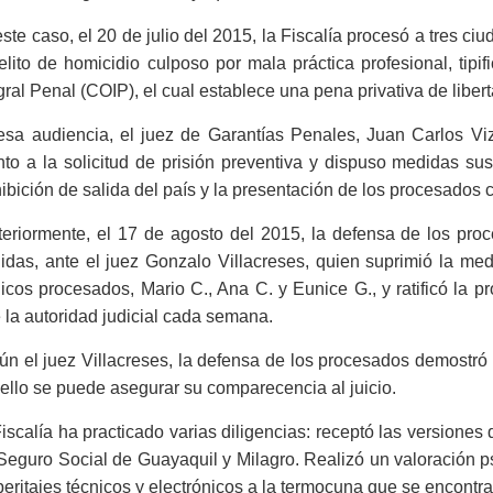
ste caso, el 20 de julio del 2015, la Fiscalía procesó a tres c
elito de homicidio culposo por mala práctica profesional, tipi
gral Penal (COIP), el cual establece una pena privativa de liber
esa audiencia, el juez de Garantías Penales, Juan Carlos Viz
to a la solicitud de prisión preventiva y dispuso medidas sustit
ibición de salida del país y la presentación de los procesados c
eriormente, el 17 de agosto del 2015, la defensa de los proc
das, ante el juez Gonzalo Villacreses, quien suprimió la medid
cos procesados, Mario C., Ana C. y Eunice G., y ratificó la pr
 la autoridad judicial cada semana.
n el juez Villacreses, la defensa de los procesados demostró el a
ello se puede asegurar su comparecencia al juicio.
iscalía ha practicado varias diligencias: receptó las versiones
Seguro Social de Guayaquil y Milagro. Realizó un valoración ps
peritajes técnicos y electrónicos a la termocuna que se encontra