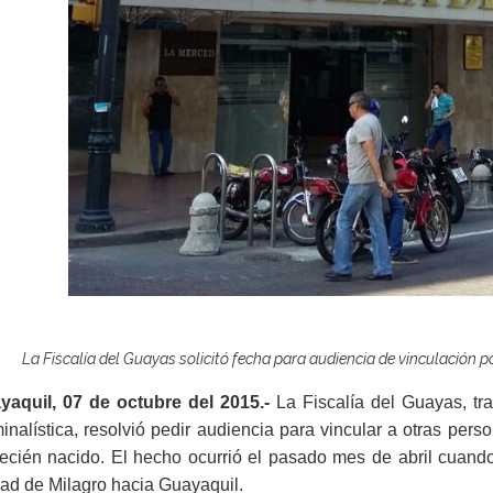
La Fiscalía del Guayas solicitó fecha para audiencia de vinculación 
yaquil, 07 de octubre del 2015.-
La Fiscalía del Guayas, tras
inalística, resolvió pedir audiencia para vincular a otras per
recién nacido. El hecho ocurrió el pasado mes de abril cuand
ad de Milagro hacia Guayaquil.