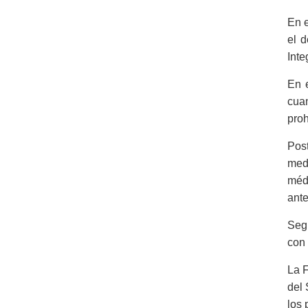
En e
el d
Inte
En 
cuan
proh
Post
medi
médi
ante
Segú
con 
La F
del 
los 