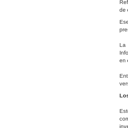
Ref
de 
Ese
pre
La 
Inf
en 
Ent
ver
Lo
Est
com
inv