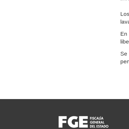
Los
lav
En 
lib
Se 
pen