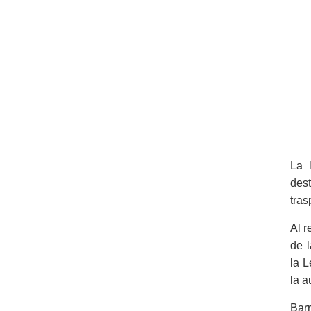
La 
des
tras
Al r
de l
la L
la a
Barr