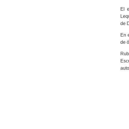
El 
Lequ
de 
En e
de ó
Rubé
Esc
auto