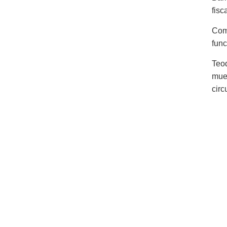
fisc
Com
func
Teo
mue
circ