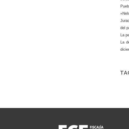
Pueb
«Nels
Jura
del p
La pe
La d
dici
TA