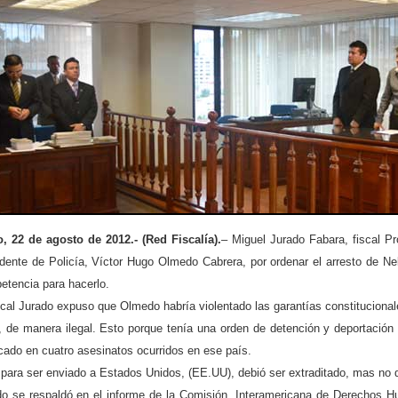
o, 22 de agosto de 2012.- (Red Fiscalía).
– Miguel Jurado Fabara, fiscal Pr
ndente de Policía, Víctor Hugo Olmedo Cabrera, por ordenar el arresto de Ne
etencia para hacerlo.
scal Jurado expuso que Olmedo habría violentado las garantías constituciona
, de manera ilegal. Esto porque tenía una orden de detención y deportació
cado en cuatro asesinatos ocurridos en ese país.
para ser enviado a Estados Unidos, (EE.UU), debió ser extraditado, mas no de
do se respaldó en el informe de la Comisión Interamericana de Derechos Hu