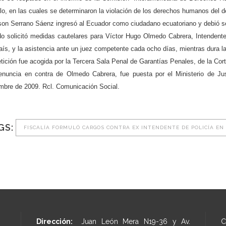
lo, en las cuales se determinaron la violación de los derechos humanos del 
on Serrano Sáenz ingresó al Ecuador como ciudadano ecuatoriano y debió ser 
do solicitó medidas cautelares para Víctor Hugo Olmedo Cabrera, Intendente
aís, y la asistencia ante un juez competente cada ocho días, mientras dura la
tición fue acogida por la Tercera Sala Penal de Garantías Penales, de la Cort
enuncia en contra de Olmedo Cabrera, fue puesta por el Ministerio de Ju
embre de 2009. Rcl. Comunicación Social.
GS:
FISCALÍA FORMULÓ CARGOS CONTRA EX INTENDENTE DE POLICÍA EN
Dirección:
Juan León Mera N19-36 y Av.
C