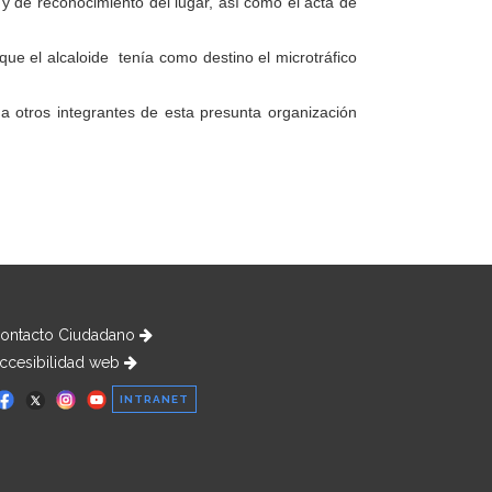
y de reconocimiento del lugar, así como el acta de
 que el alcaloide tenía como destino el microtráfico
 a otros integrantes de esta presunta organización
ontacto Ciudadano
ccesibilidad web
INTRANET