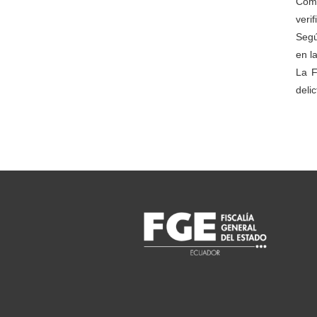
Como
veri
Segú
en l
La F
delic