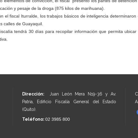
 elementos de convicción, el fiscal presentó los partes de detención 
ficación y pesaje de la droga (875 kilos de marihuana).
n el fiscal Iturralde, los trabajos básicos de inteligencia determinaron
as calles de Guayaquil.
iscalía tendrá 30 días para recopilar información que permita ubicar
tiva.
Dirección:
Juan León Mera N19-36 y Av.
C
Patria, Edificio Fiscalía General del Estado
A
(Quito).
Teléfono:
02 3985 800