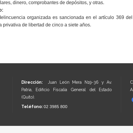
lares, dinero, comprobantes de depósitos, y otras.
o:
delincuencia organizada es sancionada en el artículo 369 del
 privativa de libertad de cinco a siete años.
Dirección:
Juan León Mera N19-36 y Av.
C
Patria, Edificio Fiscalía General del Estado
A
(Quito).
Teléfono:
02 3985 800