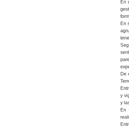
En 
ges
form
En s
agru
tene
Seg
sent
pare
exp
De 
Terr
Entr
y vi
y la
En 
real
Ent