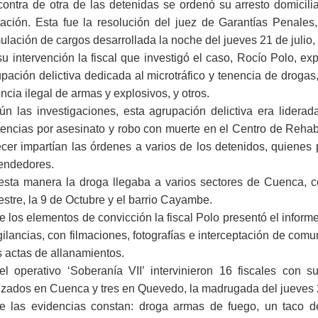
contra de otra de las detenidas se ordenó su arresto domicil
tación. Esta fue la resolución del juez de Garantías Penales
ulación de cargos desarrollada la noche del jueves 21 de julio
u intervención la fiscal que investigó el caso, Rocío Polo, e
pación delictiva dedicada al microtráfico y tenencia de drogas
ncia ilegal de armas y explosivos, y otros.
ún las investigaciones, esta agrupación delictiva era lider
encias por asesinato y robo con muerte en el Centro de Rehabil
cer impartían las órdenes a varios de los detenidos, quienes p
endedores.
esta manera la droga llegaba a varios sectores de Cuenca, c
estre, la 9 de Octubre y el barrio Cayambe.
e los elementos de convicción la fiscal Polo presentó el infor
gilancias, con filmaciones, fotografías e interceptación de co
s actas de allanamientos.
el operativo ‘Soberanía VII’ intervinieron 16 fiscales con 
izados en Cuenca y tres en Quevedo, la madrugada del jueves 2
re las evidencias constan: droga armas de fuego, un taco de 