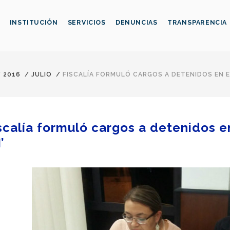
INSTITUCIÓN
SERVICIOS
DENUNCIAS
TRANSPARENCIA
/
2016
/
JULIO
/
FISCALÍA FORMULÓ CARGOS A DETENIDOS EN EL
scalía formuló cargos a detenidos e
’