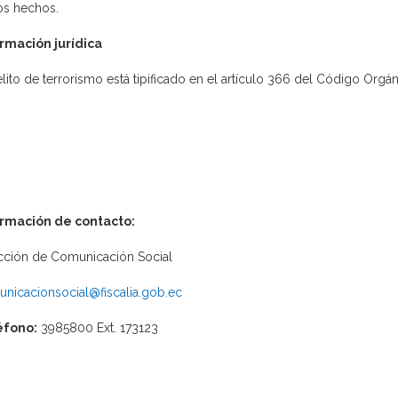
os hechos.
rmación jurídica
elito de terrorismo está tipificado en el artículo 366 del Código Orgán
ormación de contacto:
cción de Comunicación Social
nicacionsocial@fiscalia.gob.ec
éfono:
3985800 Ext. 173123