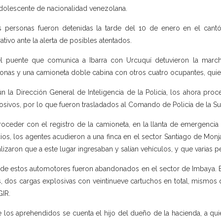
dolescente de nacionalidad venezolana.
s personas fueron detenidas la tarde del 10 de enero en el cantón
ativo ante la alerta de posibles atentados.
l puente que comunica a Ibarra con Urcuquí detuvieron la march
onas y una camioneta doble cabina con otros cuatro ocupantes, quiene
n la Dirección General de Inteligencia de la Policía, los ahora proc
osivos, por lo que fueron trasladados al Comando de Policía de la 
roceder con el registro de la camioneta, en la llanta de emergencia 
cios, los agentes acudieron a una finca en el sector Santiago de Mon
alizaron que a este lugar ingresaban y salían vehículos, y que varias
de estos automotores fueron abandonados en el sector de Imbaya. En
s, dos cargas explosivas con veintinueve cartuchos en total, mismo
GIR.
e los aprehendidos se cuenta el hijo del dueño de la hacienda, a q