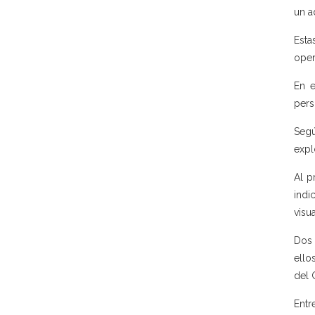
un a
Esta
oper
En e
pers
Segú
expl
Al p
indi
visu
Dos 
ello
del 
Entr