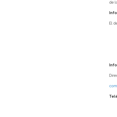
de l
Info
El d
Inf
Dire
comu
Tel