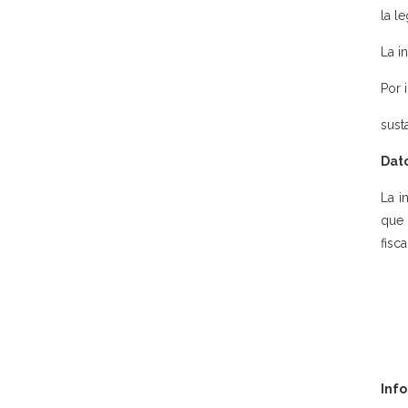
la l
La in
Por 
sust
Dato
La i
que 
fisca
Inf