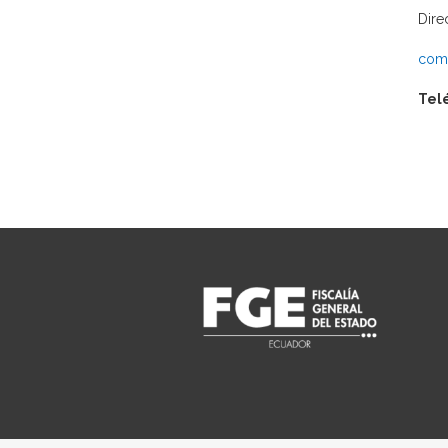
Dire
comu
Tel