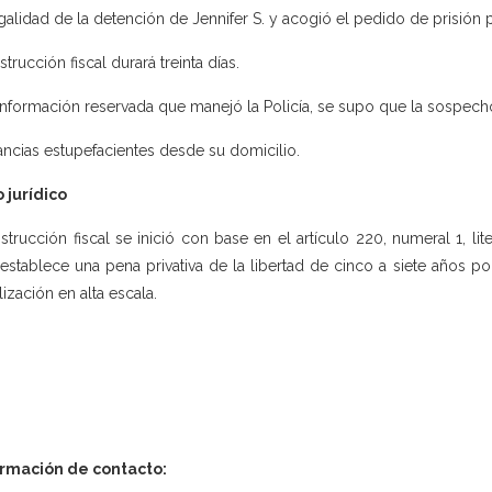
egalidad de la detención de Jennifer S. y acogió el pedido de prisión
strucción fiscal durará treinta días.
información reservada que manejó la Policía, se supo que la sospech
ancias estupefacientes desde su domicilio.
 jurídico
nstrucción fiscal se inició con base en el artículo 220, numeral 1, lit
establece una pena privativa de la libertad de cinco a siete años por 
lización en alta escala.
ormación de contacto: