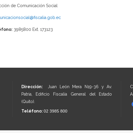
cción de Comunicación Social
nicacionsocial@fiscalia.gob.ec
éfono:
3985800 Ext. 173123
Dirección:
Juan León Mera N19-36 y Av.
C
Patria, Edificio Fiscalía General del Estado
A
(Quito).
Teléfono:
02 3985 800