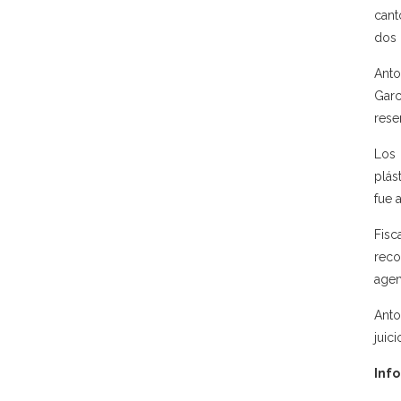
cant
dos 
Anto
Garc
rese
Los 
plás
fue 
Fisc
reco
agen
Anto
juic
Info