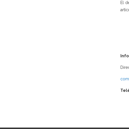
El d
artí
Inf
Dire
comu
Tel