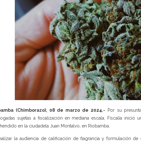
bamba (Chimborazo), 08 de marzo de 2024.-
Por su presunta 
logadas sujetas a fiscalización en mediana escala, Fiscalía inició
hendido en la ciudadela Juan Montalvo, en Riobamba.
inalizar la audiencia de calificación de flagrancia y formulación de