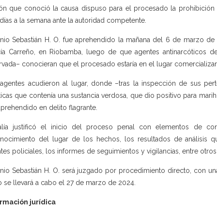
ón que conoció la causa dispuso para el procesado la prohibición d
días a la semana ante la autoridad competente.
nio Sebastián H. O. fue aprehendido la mañana del 6 de marzo de
ía Carreño, en Riobamba, luego de que agentes antinarcóticos de
rvada– conocieran que el procesado estaría en el lugar comercializand
agentes acudieron al lugar, donde –tras la inspección de sus pe
ticas que contenía una sustancia verdosa, que dio positivo para mar
aprehendido en delito flagrante.
alía justificó el inicio del proceso penal con elementos de co
nocimiento del lugar de los hechos, los resultados de análisis qu
tes policiales, los informes de seguimientos y vigilancias, entre otros
nio Sebastián H. O. será juzgado por procedimiento directo, con una 
io se llevará a cabo el 27 de marzo de 2024.
rmación jurídica