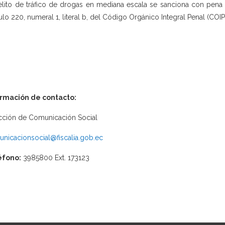
elito de tráfico de drogas en mediana escala se sanciona con pena p
culo 220, numeral 1, literal b, del Código Orgánico Integral Penal (COIP
ormación de contacto:
cción de Comunicación Social
nicacionsocial@fiscalia.gob.ec
éfono:
3985800 Ext. 173123