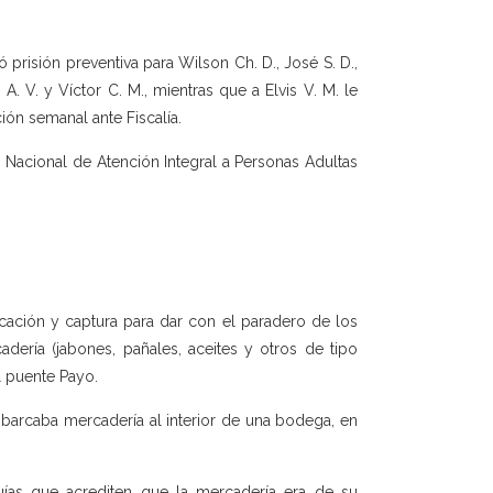
 prisión preventiva para Wilson Ch. D., José S. D.,
 A. V. y Víctor C. M., mientras que a Elvis V. M. le
ión semanal ante Fiscalía.
o Nacional de Atención Integral a Personas Adultas
icación y captura para dar con el paradero de los
dería (jabones, pañales, aceites y otros de tipo
l puente Payo.
barcaba mercadería al interior de una bodega, en
guías que acrediten que la mercadería era de su