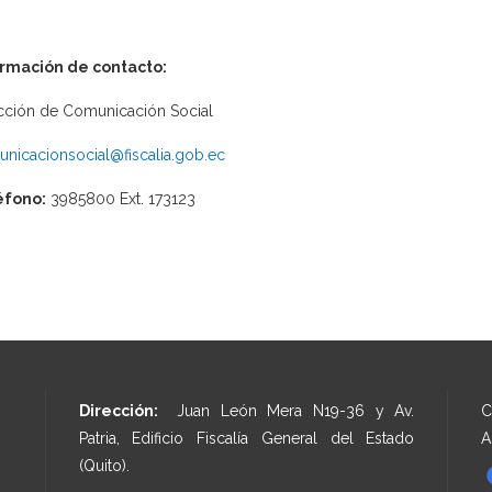
ormación de contacto:
cción de Comunicación Social
nicacionsocial@fiscalia.gob.ec
éfono:
3985800 Ext. 173123
Dirección:
Juan León Mera N19-36 y Av.
C
Patria, Edificio Fiscalía General del Estado
A
(Quito).