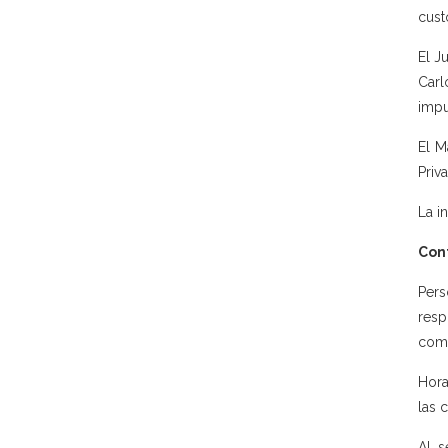
cust
El J
Carl
impu
El M
Priv
La in
Con
Pers
resp
come
Hora
las 
Al s