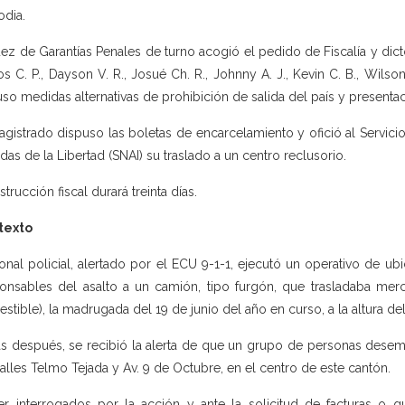
odia.
uez de Garantías Penales de turno acogió el pedido de Fiscalía y dictó
os C. P., Dayson V. R., Josué Ch. R., Johnny A. J., Kevin C. B., Wilson
so medidas alternativas de prohibición de salida del país y presentac
agistrado dispuso las boletas de encarcelamiento y ofició al Servici
adas de la Libertad (SNAI) su traslado a un centro reclusorio.
strucción fiscal durará treinta días.
texto
onal policial, alertado por el ECU 9-1-1, ejecutó un operativo de ub
onsables del asalto a un camión, tipo furgón, que trasladaba merca
stible), la madrugada del 19 de junio del año en curso, a la altura de
s después, se recibió la alerta de que un grupo de personas desem
calles Telmo Tejada y Av. 9 de Octubre, en el centro de este cantón.
er interrogados por la acción y ante la solicitud de facturas o 