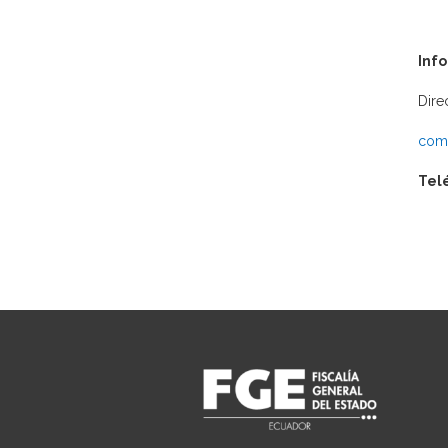
Inf
Dire
comu
Tel