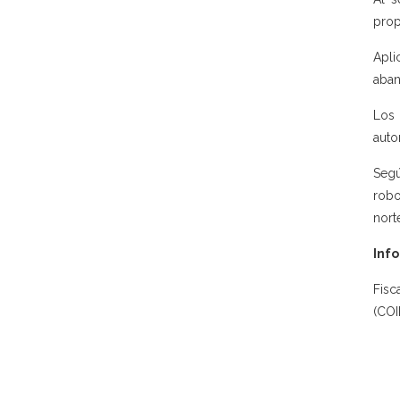
prop
Apli
aban
Los 
auto
Segú
robo
nort
Info
Fisc
(COI