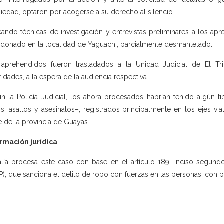
iedad, optaron por acogerse a su derecho al silencio.
cando técnicas de investigación y entrevistas preliminares a los a
donado en la localidad de Yaguachi, parcialmente desmantelado.
aprehendidos fueron trasladados a la Unidad Judicial de El T
ridades, a la espera de la audiencia respectiva.
n la Policía Judicial, los ahora procesados habrían tenido algún t
s, asaltos y asesinatos–, registrados principalmente en los ejes v
e de la provincia de Guayas.
rmación jurídica
alía procesa este caso con base en el artículo 189, inciso segund
P), que sanciona el delito de robo con fuerzas en las personas, con pe