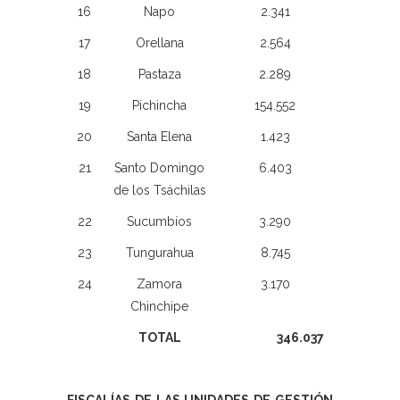
16
Napo
2.341
17
Orellana
2.564
18
Pastaza
2.289
19
Pichincha
154.552
20
Santa Elena
1.423
21
Santo Domingo
6.403
de los Tsáchilas
22
Sucumbíos
3.290
23
Tungurahua
8.745
24
Zamora
3.170
Chinchipe
TOTAL
346.037