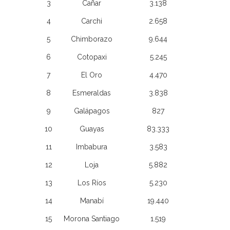
3
Cañar
3.138
4
Carchi
2.658
5
Chimborazo
9.644
6
Cotopaxi
5.245
7
El Oro
4.470
8
Esmeraldas
3.838
9
Galápagos
827
10
Guayas
83.333
11
Imbabura
3.583
12
Loja
5.882
13
Los Ríos
5.230
14
Manabí
19.440
15
Morona Santiago
1.519