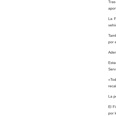
Tras
apor
La F
vehí
Tamb
por 
Adem
Esta
Serv
«Tod
recal
La p
El F
por 