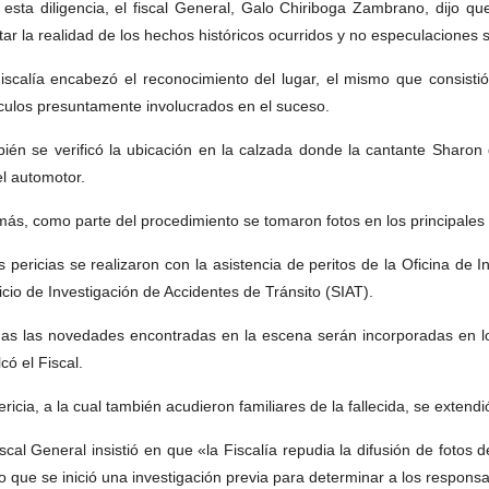
 esta diligencia, el fiscal General, Galo Chiriboga Zambrano, dijo q
tar la realidad de los hechos históricos ocurridos y no especulaciones 
iscalía encabezó el reconocimiento del lugar, el mismo que consistió 
culos presuntamente involucrados en el suceso.
ién se verificó la ubicación en la calzada donde la cantante Sharon
el automotor.
ás, como parte del procedimiento se tomaron fotos en los principales 
s pericias se realizaron con la asistencia de peritos de la Oficina de 
icio de Investigación de Accidentes de Tránsito (SIAT).
as las novedades encontradas en la escena serán incorporadas en lo
có el Fiscal.
ericia, a la cual también acudieron familiares de la fallecida, se extendi
iscal General insistió en que «la Fiscalía repudia la difusión de fotos 
lo que se inició una investigación previa para determinar a los respons