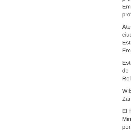
Emb
pro
Ate
ciu
Est
Emb
Est
de 
Rel
Wil
Zam
El 
Min
por