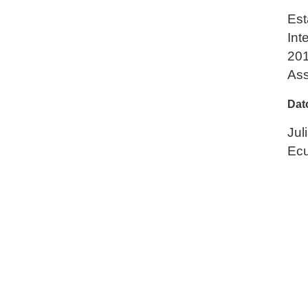
Est
Int
201
As
Dat
Jul
Ecu