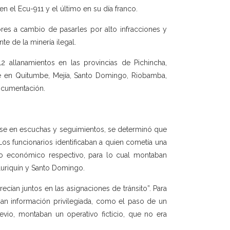
n el Ecu-911 y el último en su día franco.
res a cambio de pasarles por alto infracciones y
te de la minería ilegal.
12 allanamientos en las provincias de Pichincha,
e en Quitumbe, Mejía, Santo Domingo, Riobamba,
ocumentación.
ase en escuchas y seguimientos, se determinó que
 Los funcionarios identificaban a quien cometía una
eglo económico respectivo, para lo cual montaban
lluriquín y Santo Domingo.
ecían juntos en las asignaciones de tránsito”. Para
aban información privilegiada, como el paso de un
vio, montaban un operativo ficticio, que no era