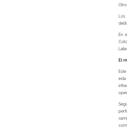
Otro
Los 
deli
En e
Coto
Lata
El 
Este
esta
infr
oper
Segú
perf
cami
comu