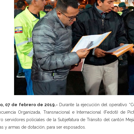
o, 07 de febrero de 2019.-
Durante la ejecución del operativo “Cen
ncuencia Organizada, Transnacional e Internacional (Fedoti) de Pic
ro servidores policiales de la Subjefatura de Tránsito del cantón Mej
as y armas de dotación, para ser esposados.