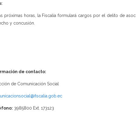
o:
as próximas horas, la Fiscalía formulará cargos por el delito de asoc
cho y concusión.
ormación de contacto:
cción de Comunicación Social
nicacionsocial@fiscalia.gob.ec
éfono:
3985800 Ext. 173123