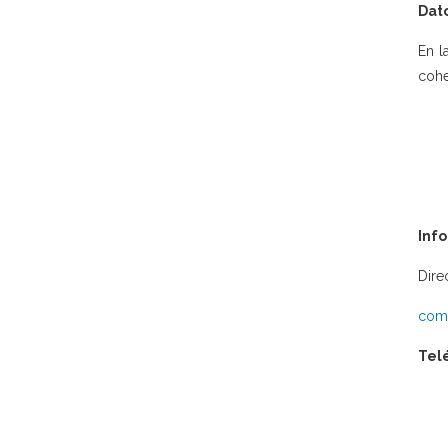
Dat
En l
cohe
Inf
Dire
comu
Tel