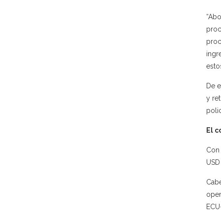
“Abo
proc
proc
ingr
esto
De e
y re
poli
El c
Con 
USD 
Cabe
oper
ECU-