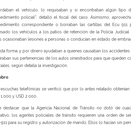
rdaban el vehículo, lo requisaban y si encontraban algún tipo de 
edimiento policial”, detalló el fiscal del caso. Asimismo, aprovec
edimiento correspondiente o borraban las cartillas del Ecu 911 
esado los vehículos a los patios de retención de la Policía Judicia
s ocasionaban lesiones a personas o conducían en estado de embri
sta forma y por dinero ayudaban a quienes causaban los accidentes d
tiraban sus pertenencias de los autos siniestrados para que queden
ciales, según detalla la investigación.
obro
escuchas telefónicas se verificó que por lo antes relatado obtení
1.000 y USD 2.000.
 destacar que la Agencia Nacional de Tránsito no dotó de cuader
ativo, los agentes policiales de tránsito requieren una orden de s
911 para su registro y autorización de mando. Ellos lo hacían sin per