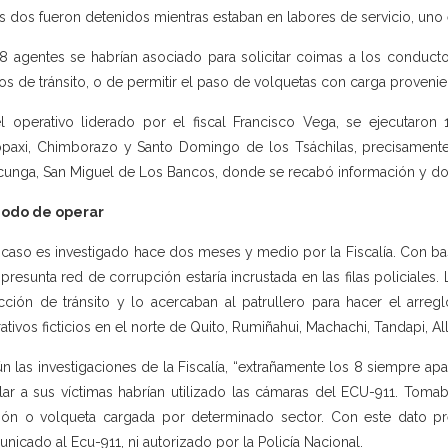
s dos fueron detenidos mientras estaban en labores de servicio, uno e
8 agentes se habrían asociado para solicitar coimas a los conducto
tos de tránsito, o de permitir el paso de volquetas con carga provenien
l operativo liderado por el fiscal Francisco Vega, se ejecutaron 
paxi, Chimborazo y Santo Domingo de los Tsáchilas, precisament
cunga, San Miguel de Los Bancos, donde se recabó información y d
modo de operar
 caso es investigado hace dos meses y medio por la Fiscalía. Con b
 presunta red de corrupción estaría incrustada en las filas policiales.
acción de tránsito y lo acercaban al patrullero para hacer el arr
ativos ficticios en el norte de Quito, Rumiñahui, Machachi, Tandapi, A
n las investigaciones de la Fiscalía, “extrañamente los 8 siempre apar
ilar a sus víctimas habrían utilizado las cámaras del ECU-911. Tom
ón o volqueta cargada por determinado sector. Con este dato pre
nicado al Ecu-911, ni autorizado por la Policía Nacional.