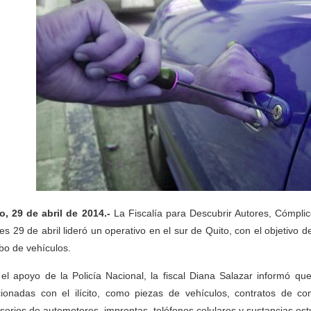
o, 29 de abril de 2014.-
La Fiscalía para Descubrir Autores, Cómpl
es 29 de abril lideró un operativo en el sur de Quito, con el objetivo
obo de vehículos.
el apoyo de la Policía Nacional, la fiscal Diana Salazar informó q
cionadas con el ilícito, como piezas de vehículos, contratos de c
sorios de automotores, improntas, teléfonos celulares y sustancias est