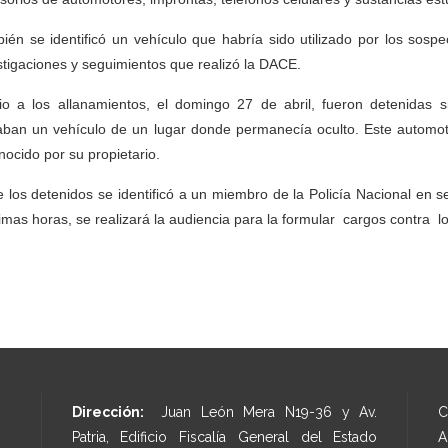
ién se identificó un vehículo que habría sido utilizado por los sosp
stigaciones y seguimientos que realizó la DACE.
io a los allanamientos, el domingo 27 de abril, fueron detenidas s
raban un vehículo de un lugar donde permanecía oculto. Este automotor
nocido por su propietario.
e los detenidos se identificó a un miembro de la Policía Nacional en se
imas horas, se realizará la audiencia para la formular cargos contra 
Dirección:
Juan León Mera N19-36 y Av.
C
Patria, Edificio Fiscalía General del Estado
A