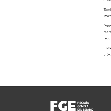
Tamb
inve
Prev
reti
reco
Entr
próx