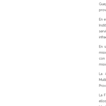
Guay
prov
En e
Inst
serv
infr
En s
misi
con 
misi
La i
Mult
Provi
La F
ello