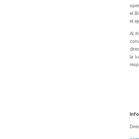
oper
el B
el e
Al f
conv
dire
la l
resp
Inf
Dire