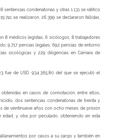
8 sentencias condenatorias y otras 1.131 se ratificó
9.741 se realizaron, 26.399 se declararon fallidas,
con 8 médicos legistas, 6 sicólogos, 8 trabajadores
o, 9.717 pericias legales, 692 pericias de entorno
ricias sicológicas y 229 diligencias en Cámara de
023 fue de USD. 934.365,80 del que se ejecutó el
s obtenidas en casos de connotación, entre ellos,
icidio, dos sentencias condenatorias de treinta y
as de veintinueve años con ocho meses de prisión
e edad, y otra por peculado, obteniendo en esta
a allanamientos por casos a su cargo y también en