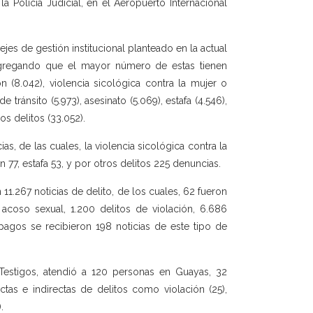
a Policía Judicial, en el Aeropuerto Internacional
jes de gestión institucional planteado en la actual
 agregando que el mayor número de estas tienen
ón (8.042), violencia sicológica contra la mujer o
ránsito (5.973), asesinato (5.069), estafa (4.546),
ros delitos (33.052).
s, de las cuales, la violencia sicológica contra la
 77, estafa 53, y por otros delitos 225 denuncias.
11.267 noticias de delito, de los cuales, 62 fueron
 acoso sexual, 1.200 delitos de violación, 6.686
lápagos se recibieron 198 noticias de este tipo de
 Testigos, atendió a 120 personas en Guayas, 32
tas e indirectas de delitos como violación (25),
.