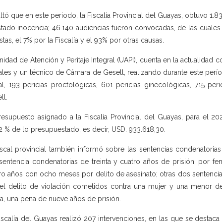
ltó que en este periodo, la Fiscalía Provincial del Guayas, obtuvo 1.83
stado inocencia; 46.140 audiencias fueron convocadas, de las cuales 1
stas, el 7% por la Fiscalía y el 93% por otras causas.
nidad de Atención y Peritaje Integral (UAPI), cuenta en la actualidad 
ales y un técnico de Cámara de Gesell, realizando durante este períod
al, 193 pericias proctológicas, 601 pericias ginecológicas, 715 pe
ll.
resupuesto asignado a la Fiscalía Provincial del Guayas, para el 2
2 % de lo presupuestado, es decir, USD. 933.618,30.
iscal provincial también informó sobre las sentencias condenatoria
sentencia condenatorias de treinta y cuatro años de prisión, por fem
ro años con ocho meses por delito de asesinato; otras dos sentenci
el delito de violación cometidos contra una mujer y una menor d
a, una pena de nueve años de prisión.
iscalía del Guayas realizó 207 intervenciones, en las que se destac