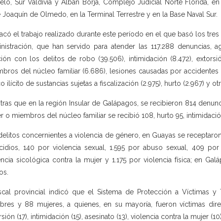
lo, Sur Valdivia y Albán Borja, Complejo Judicial Norte Florida, en l
 Joaquín de Olmedo, en la Terminal Terrestre y en la Base Naval Sur.
acó el trabajo realizado durante este período en el que basó los tres e
nistración, que han servido para atender las 117.288 denuncias,
ción con los delitos de robo (39.506), intimidación (8.472), extorsi
bros del núcleo familiar (6.686), lesiones causadas por accidentes de t
co ilícito de sustancias sujetas a fiscalización (2.975), hurto (2.967) y ot
tras que en la región Insular de Galápagos, se recibieron 814 denuncia
r o miembros del núcleo familiar se recibió 108, hurto 95, intimidación
delitos concernientes a violencia de género, en Guayas se receptaron 
cidios, 140 por violencia sexual, 1.595 por abuso sexual, 409 por
encia sicológica contra la mujer y 1.175 por violencia física; en Ga
os.
iscal provincial indicó que el Sistema de Protección a Víctimas y
res y 88 mujeres, a quienes, en su mayoría, fueron víctimas direc
sión (17), intimidación (15), asesinato (13), violencia contra la mujer (10)