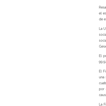
Resa
el e
de e
La U
soci
soci
Gese
El p
99.9
El F
una 
cuat
por 
caus
La F