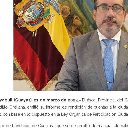
yaquil (Guayas), 21 de marzo de 2024.-
El fiscal Provincial de
dillo Orellana, emitió su informe de rendición de cuentas a la ciuda
, con base en lo dispuesto en la Ley Orgánica de Participación Ciuda
cto de Rendición de Cuentas –que se desarrolló de manera telemátic