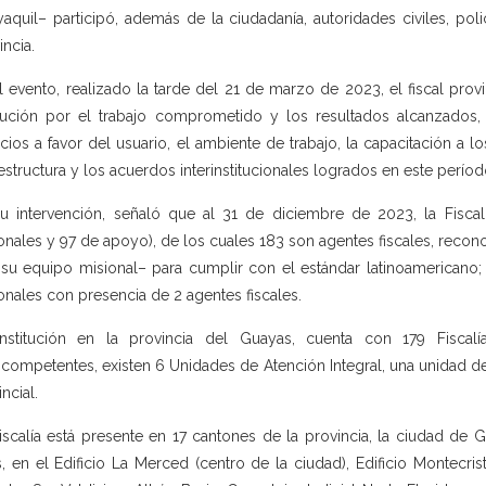
aquil– participó, además de la ciudadanía, autoridades civiles, poli
incia.
l evento, realizado la tarde del 21 de marzo de 2023, el fiscal provi
itución por el trabajo comprometido y los resultados alcanzados
icios a favor del usuario, el ambiente de trabajo, la capacitación a l
aestructura y los acuerdos interinstitucionales logrados en este períod
u intervención, señaló que al 31 de diciembre de 2023, la Fisca
onales y 97 de apoyo), de los cuales 183 son agentes fiscales, recono
su equipo misional– para cumplir con el estándar latinoamericano;
onales con presencia de 2 agentes fiscales.
nstitución en la provincia del Guayas, cuenta con 179 Fiscalí
icompetentes, existen 6 Unidades de Atención Integral, una unidad de
ncial.
iscalía está presente en 17 cantones de la provincia, la ciudad de 
s, en el Edificio La Merced (centro de la ciudad), Edificio Montecrist