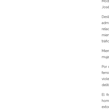
Mode
José
Dest
admi
rela
miem
tráfi
Mien
muje
Por 
femi
viol
delit
El f
homb
extor