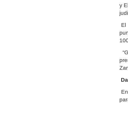
y E
jud
El 
pun
100
“Gr
pre
Zam
Da
En 
par