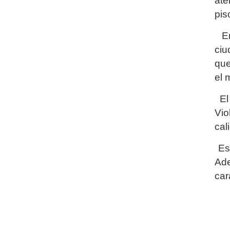
ate
pis
En
ciu
que
el 
El
Vio
cal
Esa
Ade
car