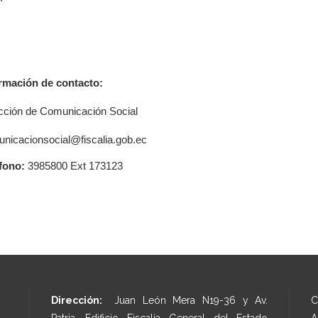
rmación de contacto:
cción de Comunicación Social
nicacionsocial@fiscalia.gob.ec
fono:
3985800 Ext 173123
Dirección:
Juan León Mera N19-36 y Av.
C