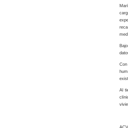
Marí
carg
expe
reca
med
Bajo
dato
Con 
huma
exis
Al t
clín
vivi
ACV