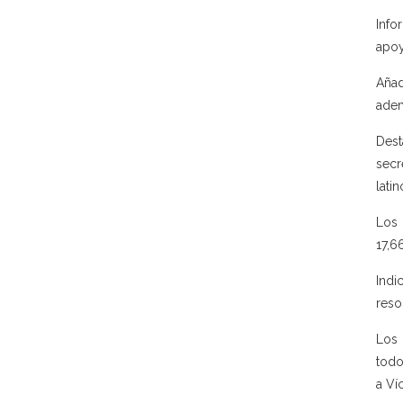
Info
apoy
Añad
adem
Dest
secr
lati
Los 
17,6
Indi
reso
Los 
todo
a Ví