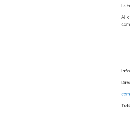
La F
Al c
comp
Inf
Dire
comu
Tel