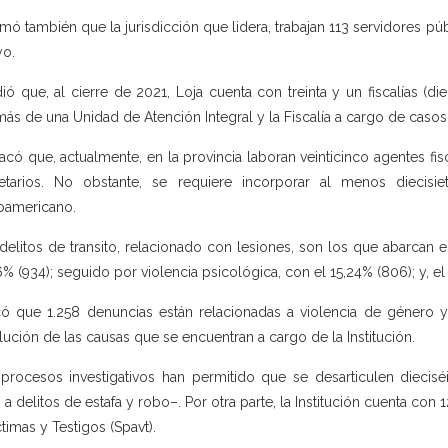
rmó también que la jurisdicción que lidera, trabajan 113 servidores p
o.
ió que, al cierre de 2021, Loja cuenta con treinta y un fiscalías (d
ás de una Unidad de Atención Integral y la Fiscalía a cargo de casos 
acó que, actualmente, en la provincia laboran veinticinco agentes fi
etarios. No obstante, se requiere incorporar al menos diecisi
noamericano.
delitos de transito, relacionado con lesiones, son los que abarcan e
6% (934); seguido por violencia psicológica, con el 15,24% (806); y, el 
có que 1.258 denuncias están relacionadas a violencia de género y qu
lución de las causas que se encuentran a cargo de la Institución.
procesos investigativos han permitido que se desarticulen dieciséi
 a delitos de estafa y robo–. Por otra parte, la Institución cuenta con
ctimas y Testigos (Spavt).