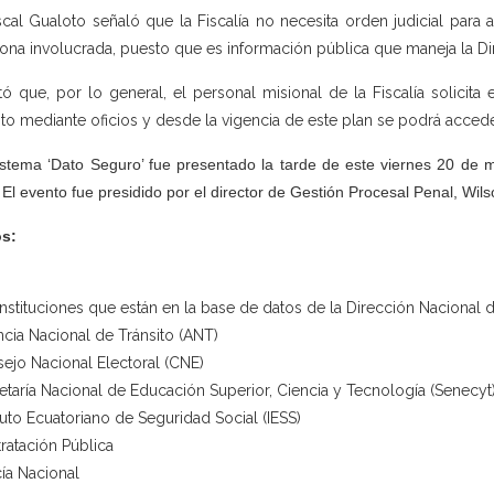
iscal Gualoto señaló que la Fiscalía no necesita orden judicial para 
ona involucrada, puesto que es información pública que maneja la Di
tó que, por lo general, el personal misional de la Fiscalía solicita 
ito mediante oficios y desde la vigencia de este plan se podrá acced
istema ‘Dato Seguro’ fue presentado la tarde de este viernes 20 de ma
 El evento fue presidido por el director de Gestión Procesal Penal, Wilso
s:
instituciones que están en la base de datos de la Dirección Nacional 
cia Nacional de Tránsito (ANT)
ejo Nacional Electoral (CNE)
etaría Nacional de Educación Superior, Ciencia y Tecnología (Senecyt
ituto Ecuatoriano de Seguridad Social (IESS)
ratación Pública
cía Nacional