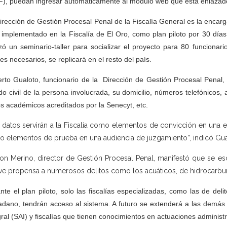
F), puedan ingresar automáticamente al módulo web que está enlazado
irección de Gestión Procesal Penal de la Fiscalía General es la encar
 implementado en la Fiscalía de El Oro, como plan piloto por 30 días
izó un seminario-taller para socializar el proyecto para 80 funcionar
tes necesarios, se replicará en el resto del país.
rto Gualoto, funcionario de la Dirección de Gestión Procesal Penal, 
do civil de la persona involucrada, su domicilio, números telefónicos
los académicos acreditados por la Senecyt, etc.
 datos servirán a la Fiscalía como elementos de convicción en una et
 elementos de prueba en una audiencia de juzgamiento”, indicó Gua
on Merino, director de Gestión Procesal Penal, manifestó que se es
ve propensa a numerosos delitos como los acuáticos, de hidrocarburos
nte el plan piloto, solo las fiscalías especializadas, como las de del
adano, tendrán acceso al sistema. A futuro se extenderá a las demás 
gral (SAI) y fiscalías que tienen conocimientos en actuaciones administr