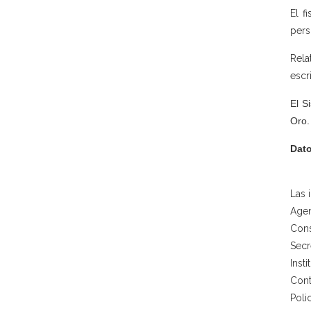
El f
pers
Rela
escr
El S
Oro.
Dato
Las 
Agen
Cons
Secr
Inst
Cont
Poli