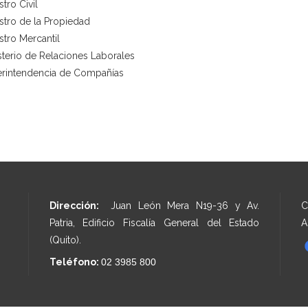
stro Civil
stro de la Propiedad
stro Mercantil
sterio de Relaciones Laborales
rintendencia de Compañías
Dirección:
Juan León Mera N19-36 y Av.
C
Patria, Edificio Fiscalía General del Estado
A
(Quito).
Teléfono:
02 3985 800