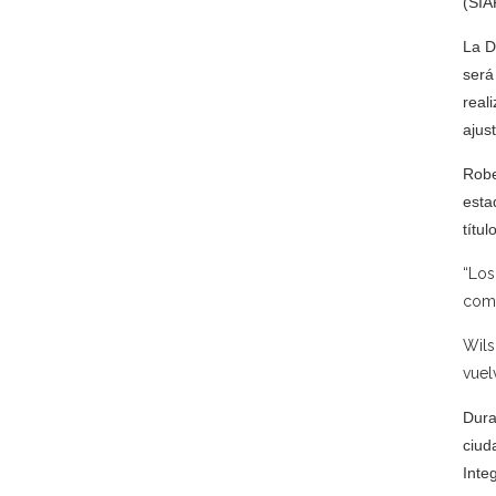
(SIA
La D
será
real
ajus
Robe
esta
títu
“Los
como
Wils
vuel
Dura
ciud
Inte