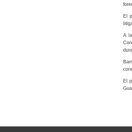
fore
El p
liti
A l
Con
dura
Bar
cono
El 
Gua