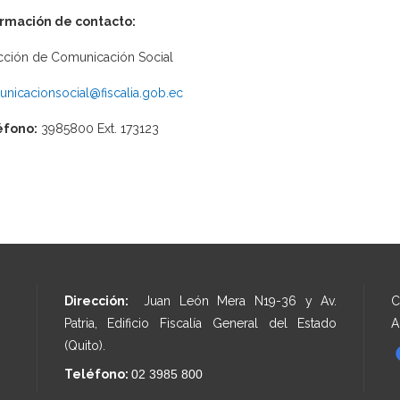
ormación de contacto:
cción de Comunicación Social
nicacionsocial@fiscalia.gob.ec
éfono:
3985800 Ext. 173123
Dirección:
Juan León Mera N19-36 y Av.
C
Patria, Edificio Fiscalía General del Estado
A
(Quito).
Teléfono:
02 3985 800