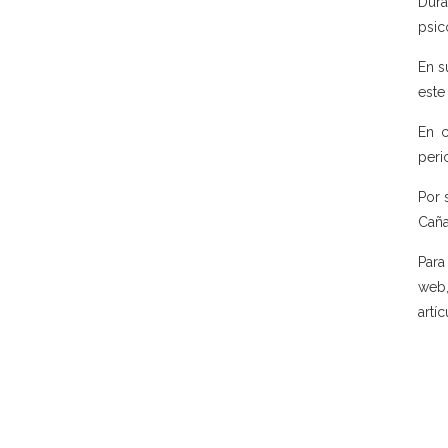
Dura
psic
En s
este
En c
peri
Por 
Caña
Para
web,
artí