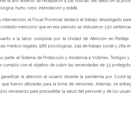
nte el año anterior se receptaron 4.118 noticias del delito en la provi
ológica, hurto, robo, intimidación y estafa.
u intervención, el Fiscal Provincial destacó el trabajo desplegado par
 contexto mencionó que en ese periodo se obtuvieron 230 sentencia
uanto a la labor cumplida por la Unidad de Atención en Peritaje 
cias médico-legales, 986 psicológicas, 249 de trabajo social y 269 e
su parte, el Sistema de Protección y Asistencia a Víctimas, Testigos y
r cumplió con el objetivo de cubrir las necesidades de 33 protegido
 garantizar la atención al usuario durante la pandemia por Covid-19,
 que fueron utilizadas para la toma de versiones. Además, se entreg
culos necesarios para precautelar la salud del personal y de los usuari