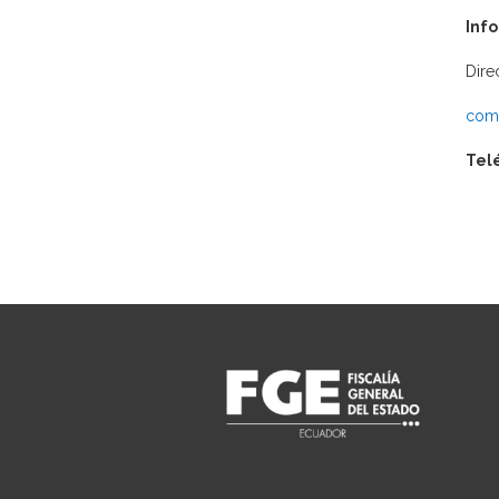
Inf
Dire
comu
Tel