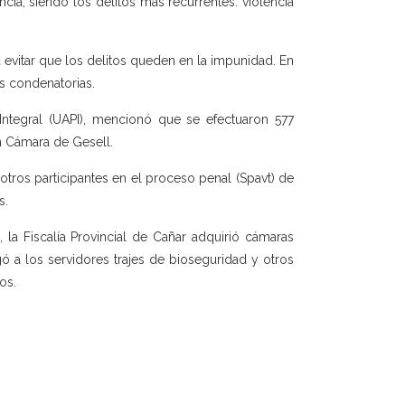
ncia, siendo los delitos más recurrentes: violencia
a evitar que los delitos queden en la impunidad. En
s condenatorias.
Integral (UAPI), mencionó que se efectuaron 577
n Cámara de Gesell.
 otros participantes en el proceso penal (Spavt) de
s.
 la Fiscalía Provincial de Cañar adquirió cámaras
ó a los servidores trajes de bioseguridad y otros
os.