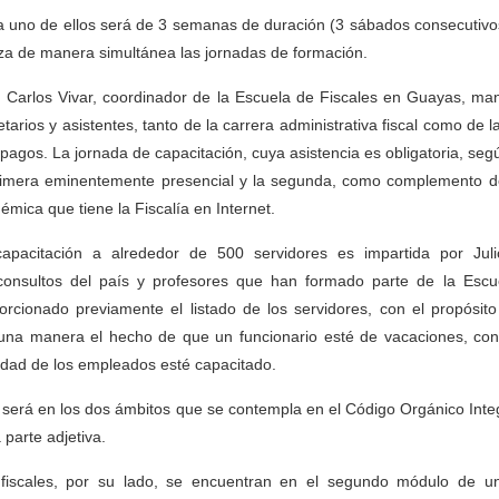
 uno de ellos será de 3 semanas de duración (3 sábados consecutivos
iza de manera simultánea las jornadas de formación.
 Carlos Vivar, coordinador de la Escuela de Fiscales en Guayas, mani
etarios y asistentes, tanto de la carrera administrativa fiscal como de 
pagos. La jornada de capacitación, cuya asistencia es obligatoria, segú
rimera eminentemente presencial y la segunda, como complemento de 
émica que tiene la Fiscalía en Internet.
apacitación a alrededor de 500 servidores es impartida por Jul
sconsultos del país y profesores que han formado parte de la Escu
orcionado previamente el listado de los servidores, con el propósito
una manera el hecho de que un funcionario esté de vacaciones, con 
lidad de los empleados esté capacitado.
 será en los dos ámbitos que se contempla en el Código Orgánico Integ
 parte adjetiva.
fiscales, por su lado, se encuentran en el segundo módulo de un