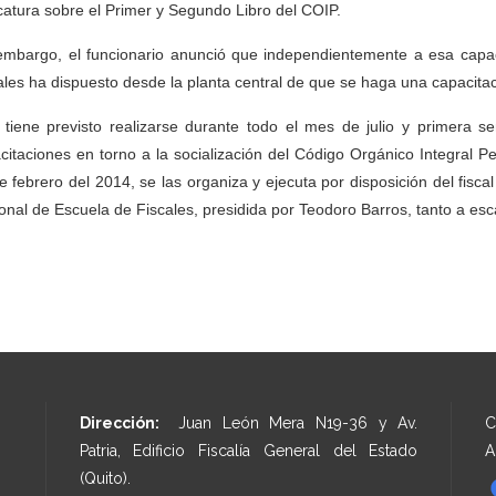
catura sobre el Primer y Segundo Libro del COIP.
embargo, el funcionario anunció que independientemente a esa capacit
ales ha dispuesto desde la planta central de que se haga una capacitac
 tiene previsto realizarse durante todo el mes de julio y primera 
citaciones en torno a la socialización del Código Orgánico Integral Pen
e febrero del 2014, se las organiza y ejecuta por disposición del fisc
onal de Escuela de Fiscales, presidida por Teodoro Barros, tanto a esc
Dirección:
Juan León Mera N19-36 y Av.
C
Patria, Edificio Fiscalía General del Estado
A
(Quito).