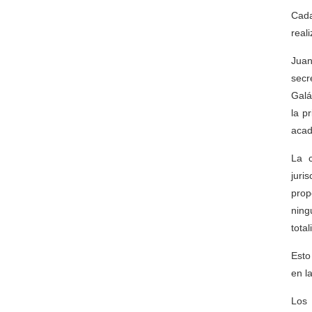
Cada
real
Juan
secr
Galá
la p
acad
La c
juri
prop
ning
tota
Esto
en la
Los 