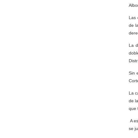
Albo
Las 
de l
dere
La d
dobl
Dist
Sin 
Cort
La c
de l
que 
A es
se ju