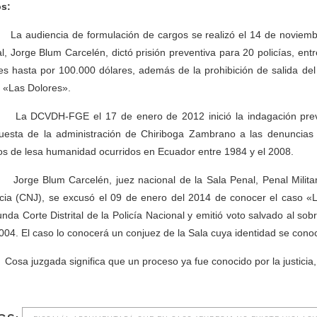
s:
 audiencia de formulación de cargos se realizó el 14 de noviembre 
l, Jorge Blum Carcelén, dictó prisión preventiva para 20 policías, entr
es hasta por 100.000 dólares, además de la prohibición de salida del pa
 «Las Dolores».
 DCVDH-FGE el 17 de enero de 2012 inició la indagación previa
uesta de la administración de Chiriboga Zambrano a las denuncias
tos de lesa humanidad ocurridos en Ecuador entre 1984 y el 2008.
rge Blum Carcelén, juez nacional de la Sala Penal, Penal Militar, 
icia (CNJ), se excusó el 09 de enero del 2014 de conocer el caso «
nda Corte Distrital de la Policía Nacional y emitió voto salvado al sob
004. El caso lo conocerá un conjuez de la Sala cuya identidad se cono
sa juzgada significa que un proceso ya fue conocido por la justicia, 