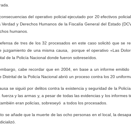
rada.
consecuencias del operativo policial ejecutado por 20 efectivos policia
a Verdad y Derechos Humanos de la Fiscalía General del Estado (DCV
chos humanos.
efensa de tres de los 32 procesados en este caso solicitó que se re
e juzgamiento de una misma causa, porque el operativo «Las Dolore
rital de la Policía Nacional donde fueron sobreseídos.
embargo, cabe recordar que en 2004, en base a un informe emitido p
e Distrital de la Policía Nacional abrió un proceso contra los 20 unifor
ausa se siguió por delitos contra la existencia y seguridad de la Policía
a fuerza y las armas y, a pesar de todas las evidencias y los informes 
también eran policías, sobreseyó a todos los procesados.
to se añade que la muerte de las ocho personas en el local, la desapa
dicializó.