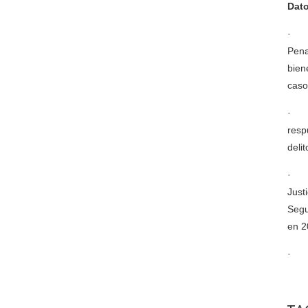
Dato
· La
Pena
bien
caso
· La
resp
deli
· Jo
Just
Segu
en 2
· Co