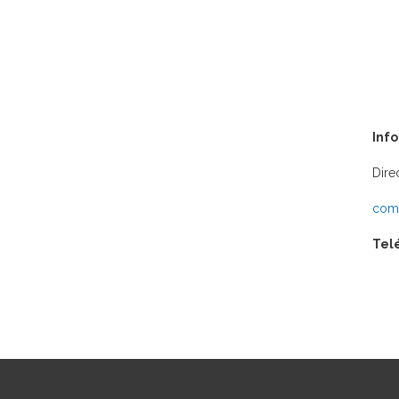
Inf
Dire
comu
Tel