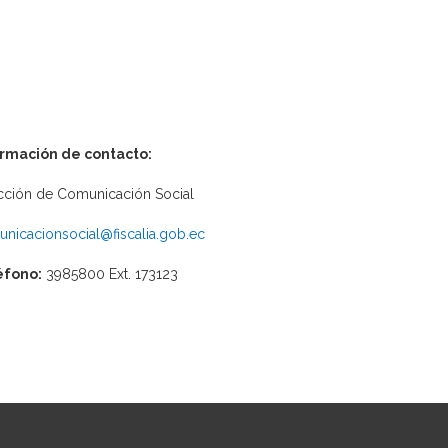
ormación de contacto:
cción de Comunicación Social
nicacionsocial@fiscalia.gob.ec
éfono:
3985800 Ext. 173123