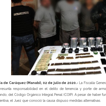
a de Caráquez (Manabí), 02 de julio de 2020.-
La Fiscalía Gener
resunta responsabilidad en el delito de tenencia y porte de armas
ndo, del Código Orgánico Integral Penal (COIP). A pesar de haber f
entiva, el Juez que conoció la causa dispuso medidas alternativas.