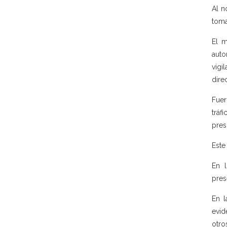
Al n
toma
El m
auto
vigi
dire
Fuer
tráf
pres
Este
En 
pres
En l
evid
otro