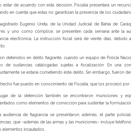
o estar de acuerdo con esta decisión, Fiscalía presentará un recurs
ndo en cuenta que estas no garantizan la presencia de los ciudadano
agistrado Eugenio Ureta, de la Unidad Judicial de Bahía de Car
res y uno como cómplice, se presenten cada semana ante la aut
lancia electrónica. La instrucción fiscal será de veinte días, deb
cto.
on detenidos en delito flagrante, cuando un equipo de Policía Nacion
ico de sustancias catalogadas sujetas a fiscalización. En una z
untamente se estaría cometiendo éste delito. Sin embargo, fueron d
 hecho fue puesto en conocimiento de Fiscalía, que los procesó por e
lugar de la detención también se encontraron municiones y eq
entados como elementos de convicción para sustentar la formulació
a audiencia de flagrancia se presentaron, además, el parte polici
encias, que –además de las armas y las municiones– incluye teléfono
s elementos incautados.