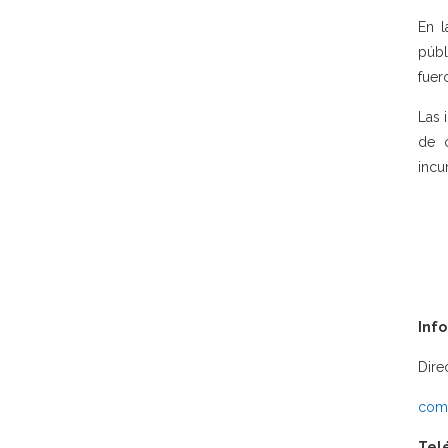
En l
públ
fuer
Las 
de 
incu
Inf
Dire
comu
Tel