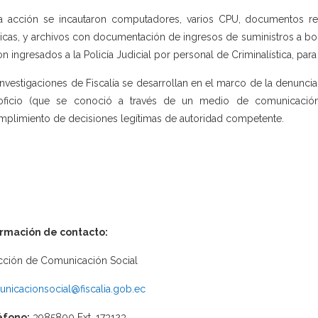
a acción se incautaron computadores, varios CPU, documentos r
icas, y archivos con documentación de ingresos de suministros a bo
on ingresados a la Policía Judicial por personal de Criminalística, par
investigaciones de Fiscalía se desarrollan en el marco de la denunci
oficio (que se conoció a través de un medio de comunicación 
mplimiento de decisiones legítimas de autoridad competente.
ormación de contacto:
cción de Comunicación Social
nicacionsocial@fiscalia.gob.ec
éfono:
3985800 Ext. 173123