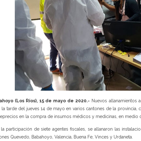
ahoyo (Los Ríos), 15 de mayo de 2020.-
Nuevos allanamientos a i
, la tarde del jueves 14 de mayo en varios cantones de la provincia, 
eprecios en la compra de insumos médicos y medicinas, en medio de 
la participación de siete agentes fiscales, se allanaron las instalaci
ones Quevedo, Babahoyo, Valencia, Buena Fe, Vinces y Urdaneta.