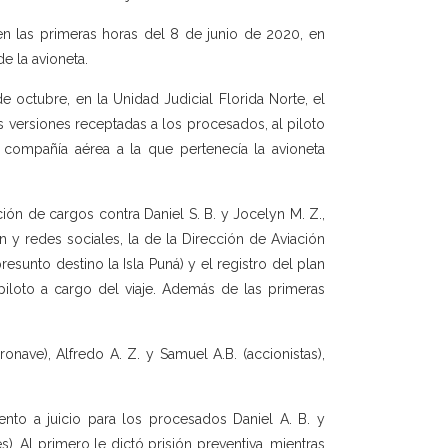
 en las primeras horas del 8 de junio de 2020, en
e la avioneta.
de octubre, en la Unidad Judicial Florida Norte, el
 versiones receptadas a los procesados, al piloto
a compañía aérea a la que pertenecía la avioneta
ón de cargos contra Daniel S. B. y Jocelyn M. Z.,
 y redes sociales, la de la Dirección de Aviación
sunto destino la Isla Puná) y el registro del plan
piloto a cargo del viaje. Además de las primeras
ronave), Alfredo A. Z. y Samuel A.B. (accionistas),
nto a juicio para los procesados Daniel A. B. y
). Al primero le dictó prisión preventiva, mientras