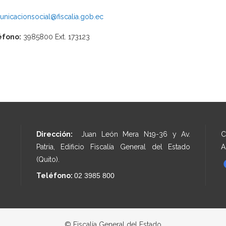
nicacionsocial@fiscalia.gob.ec
éfono:
3985800 Ext. 173123
Dirección:
Juan León Mera N19-36 y Av.
C
Patria, Edificio Fiscalía General del Estado
A
(Quito).
Teléfono:
02 3985 800
© Fiscalía General del Estado