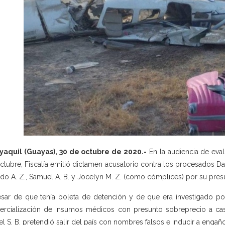
aquil (Guayas), 30 de octubre de 2020.-
En la audiencia de eval
ctubre, Fiscalía emitió dictamen acusatorio contra los procesados Dani
edo A. Z., Samuel A. B. y Jocelyn M. Z. (como cómplices) por su presu
sar de que tenía boleta de detención y de que era investigado po
rcialización de insumos médicos con presunto sobreprecio a casa
el S. B. pretendió salir del país con nombres falsos e inducir a engaño