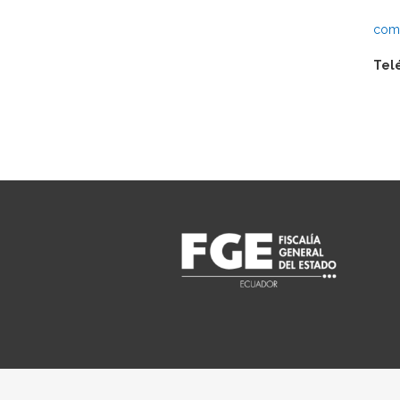
comu
Tel