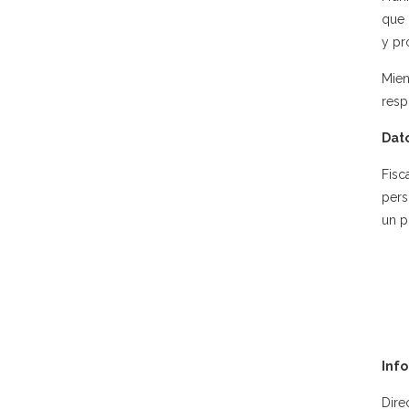
que 
y pr
Mie
resp
Dato
Fisc
pers
un p
Inf
Dire