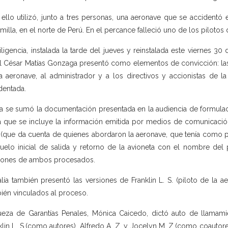
 ello utilizó, junto a tres personas, una aeronave que se accidentó
milla, en el norte de Perú. En el percance falleció uno de los pilotos d
iligencia, instalada la tarde del jueves y reinstalada este viernes 30 
al César Matías Gonzaga presentó como elementos de convicción: las
a aeronave, al administrador y a los directivos y accionistas de l
dentada.
la se sumó la documentación presentada en la audiencia de formulaci
a que se incluye la información emitida por medios de comunicación
l (que da cuenta de quienes abordaron la aeronave, que tenía como pre
uelo inicial de salida y retorno de la avioneta con el nombre del 
iones de ambos procesados.
alía también presentó las versiones de Franklin L. S. (piloto de la ae
ién vinculados al proceso.
ueza de Garantías Penales, Mónica Caicedo, dictó auto de llamamie
klin L. S.(como autores), Alfredo A. Z. y Jocelyn M. Z.(como coautores