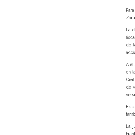
Para
Zaru
La d
fisc
de l
acci
A el
en l
Civi
de v
vers
Fisc
tamb
La j
Fran