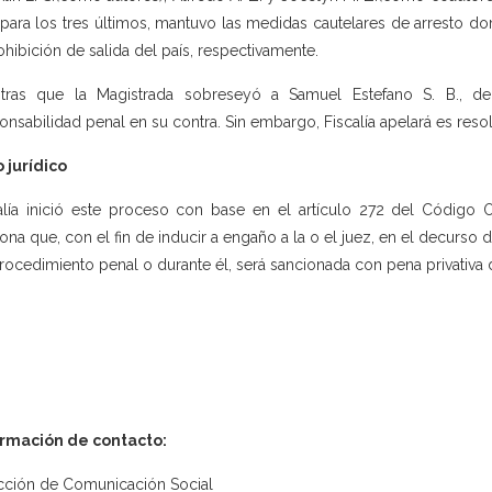
para los tres últimos, mantuvo las medidas cautelares de arresto domi
ohibición de salida del país, respectivamente.
ntras que la Magistrada sobreseyó a Samuel Estefano S. B., d
onsabilidad penal en su contra. Sin embargo, Fiscalía apelará es reso
 jurídico
alía inició este proceso con base en el artículo 272 del Código O
ona que, con el fin de inducir a engaño a la o el juez, en el decurso d
rocedimiento penal o durante él, será sancionada con pena privativa d
ormación de contacto:
cción de Comunicación Social