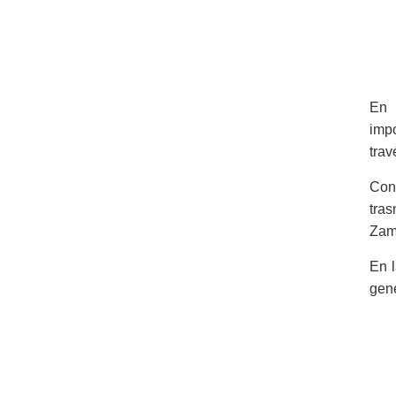
En 
imp
trav
Con
tras
Zamb
En l
gene