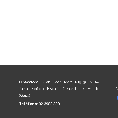
Dirección:
Juan León Mera N19-36 y Av.
C
Patria, Edificio Fiscalía General del Estado
A
(Quito).
Teléfono:
02 3985 800