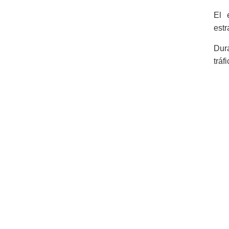
El 
estr
Dura
tráf