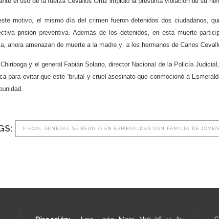
nte el uso de la fuerza Cevallos Ortiz impidió la presunta violación de su he
este motivo, el mismo día del crimen fueron detenidos dos ciudadanos, quien
ectiva prisión preventiva. Además de los detenidos, en esta muerte parti
lia, ahora amenazan de muerte a la madre y a los hermanos de Carlos Cevall
Chiriboga y el general Fabián Solano, director Nacional de la Policía Judicial
ca para evitar que este “brutal y cruel asesinato que conmocionó a Esmerald
punidad.
GS:
FISCAL GENERAL SE REUNIÓ EN ESMERALDAS CON FAMILIA DE JOVE