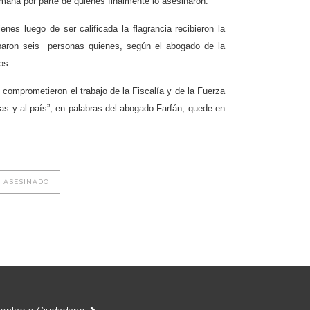
rmana por parte de quienes finalmente lo asesinaron.
es luego de ser calificada la flagrancia recibieron la
ciparon seis personas quienes, según el abogado de la
os.
, comprometieron el trabajo de la Fiscalía y de la Fuerza
as y al país”, en palabras del abogado Farfán, quede en
N ASESINADO