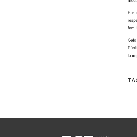
media
Por 
resp
fami
Galo 
Públi
la im
TA