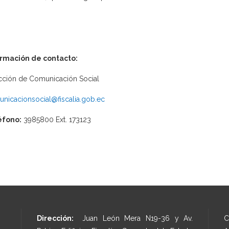
ormación de contacto:
cción de Comunicación Social
nicacionsocial@fiscalia.gob.ec
éfono:
3985800 Ext. 173123
Dirección:
Juan León Mera N19-36 y Av.
C