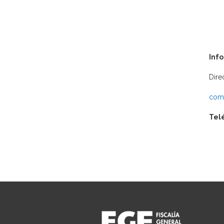
Inf
Dire
comu
Tel