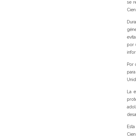
se r
Cien
Dura
géne
evit
por 
info
Por 
para
Unid
La e
prot
adol
desa
Esta
Cien