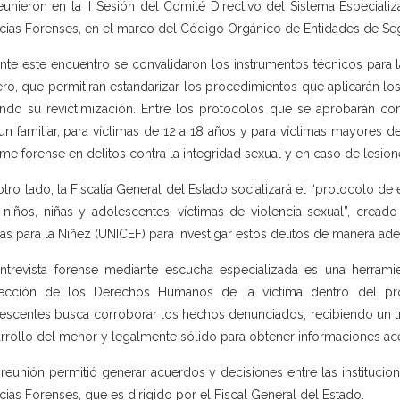
eunieron en la II Sesión del Comité Directivo del Sistema Especializ
cias Forenses, en el marco del Código Orgánico de Entidades de Se
nte este encuentro se convalidaron los instrumentos técnicos para l
ro, que permitirán estandarizar los procedimientos que aplicarán los 
ando su revictimización. Entre los protocolos que se aprobarán co
un familiar, para víctimas de 12 a 18 años y para víctimas mayore
rme forense en delitos contra la integridad sexual y en caso de lesion
otro lado, la Fiscalía General del Estado socializará el “protocolo d
 niños, niñas y adolescentes, víctimas de violencia sexual”, crea
as para la Niñez (UNICEF) para investigar estos delitos de manera ad
ntrevista forense mediante escucha especializada es una herrami
ección de los Derechos Humanos de la víctima dentro del proc
escentes busca corroborar los hechos denunciados, recibiendo un tr
rrollo del menor y legalmente sólido para obtener informaciones ac
 reunión permitió generar acuerdos y decisiones entre las institucio
cias Forenses, que es dirigido por el Fiscal General del Estado.