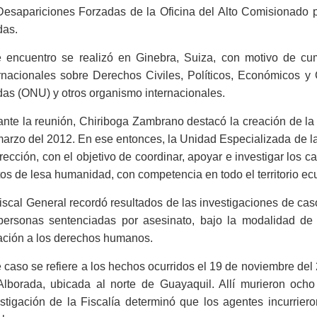
Desapariciones Forzadas de la Oficina del Alto Comisionado
das.
e encuentro se realizó en Ginebra, Suiza, con motivo de cu
ernacionales sobre Derechos Civiles, Políticos, Económicos y
as (ONU) y otros organismo internacionales.
ante la reunión, Chiriboga Zambrano destacó la creación de 
arzo del 2012. En ese entonces, la Unidad Especializada de l
rección, con el objetivo de coordinar, apoyar e investigar los
tos de lesa humanidad, con competencia en todo el territorio ec
iscal General recordó resultados de las investigaciones de cas
personas sentenciadas por asesinato, bajo la modalidad de ej
ación a los derechos humanos.
 caso se refiere a los hechos ocurridos el 19 de noviembre del 
Alborada, ubicada al norte de Guayaquil. Allí murieron ocho 
stigación de la Fiscalía determinó que los agentes incurriero