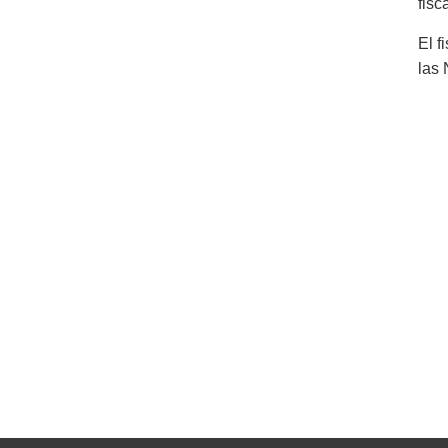
fisca
El 
las