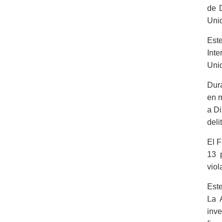
de 
Uni
Est
Int
Unid
Dur
en m
a Di
deli
El F
13 
viol
Este
La 
inve