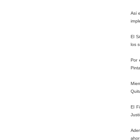
Así 
impl
El S
los 
Por 
Pint
Mien
Quit
El F
Just
Adem
ahor