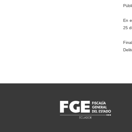
Públi
En e
25 d
Fina
Deli