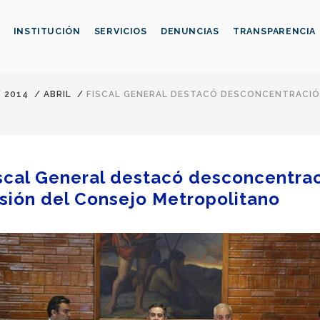
INSTITUCIÓN
SERVICIOS
DENUNCIAS
TRANSPARENCIA
/
2014
/
ABRIL
/
FISCAL GENERAL DESTACÓ DESCONCENTRACIÓN
scal General destacó desconcentrac
sión del Consejo Metropolitano