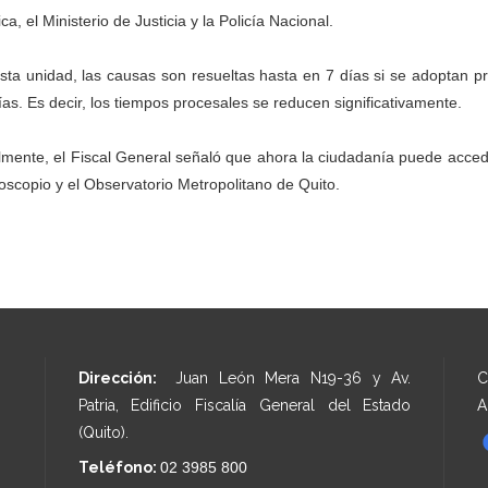
ca, el Ministerio de Justicia y la Policía Nacional.
sta unidad, las causas son resueltas hasta en 7 días si se adoptan pr
ías. Es decir, los tiempos procesales se reducen significativamente.
lmente, el Fiscal General señaló que ahora la ciudadanía puede accede
toscopio y el Observatorio Metropolitano de Quito.
Dirección:
Juan León Mera N19-36 y Av.
C
Patria, Edificio Fiscalía General del Estado
A
(Quito).
Teléfono:
02 3985 800