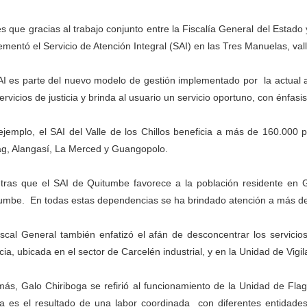
es que gracias al trabajo conjunto entre la Fiscalía General del Estado 
ementó el Servicio de Atención Integral (SAI) en las Tres Manuelas, va
AI es parte del nuevo modelo de gestión implementado por la actual a
servicios de justicia y brinda al usuario un servicio oportuno, con énfasis
ejemplo, el SAI del Valle de los Chillos beneficia a más de 160.00
ag, Alangasí, La Merced y Guangopolo.
tras que el SAI de Quitumbe favorece a la población residente en G
umbe. En todas estas dependencias se ha brindado atención a más de
iscal General también enfatizó el afán de desconcentrar los servicios
icia, ubicada en el sector de Carcelén industrial, y en la Unidad de Vig
ás, Galo Chiriboga se refirió al funcionamiento de la Unidad de Flagra
a es el resultado de una labor coordinada con diferentes entidades