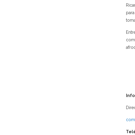
Rica
para
toma
Entr
como
afro
Inf
Dire
comu
Tel