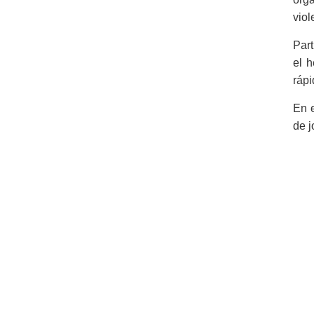
viol
Part
el 
rápi
En e
de j