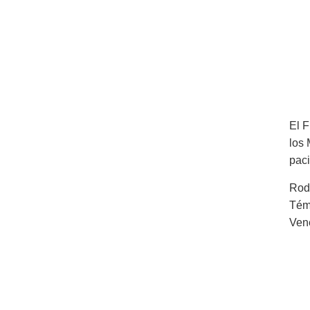
El F
los 
paci
Rod
Tém
Ven