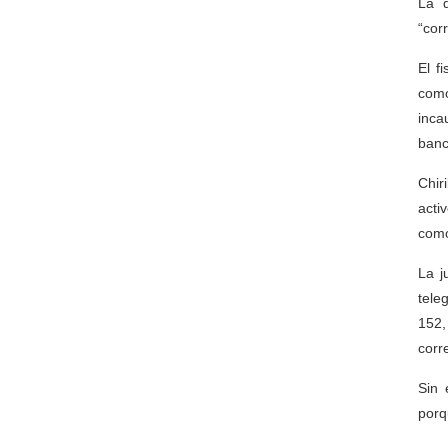
La d
“cor
El f
como
inca
banc
Chir
acti
como
La j
tele
152,
corr
Sin 
porq