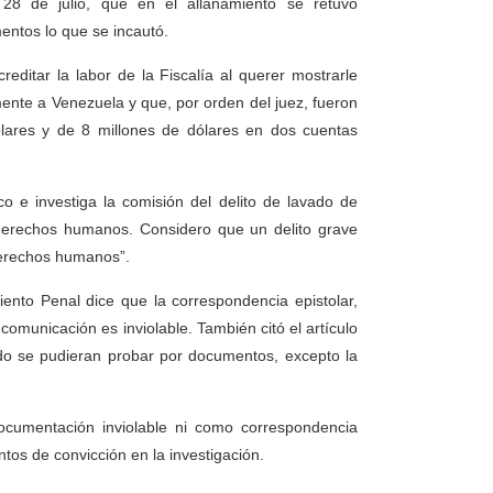
28 de julio, que en el allanamiento se retuvo
entos lo que se incautó.
ditar la labor de la Fiscalía al querer mostrarle
nte a Venezuela y que, por orden del juez, fueron
ólares y de 8 millones de dólares en dos cuentas
o e investiga la comisión del delito de lavado de
 derechos humanos. Considero que un delito grave
derechos humanos”.
ento Penal dice que la correspondencia epistolar,
e comunicación es inviolable. También citó el artículo
ado se pudieran probar por documentos, excepto la
ocumentación inviolable ni como correspondencia
os de convicción en la investigación.