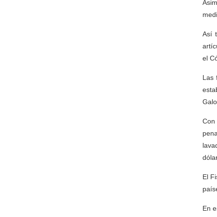
Asim
medi
Así 
artí
el C
Las 
esta
Galo
Con 
pena
lava
dóla
El F
país
En e