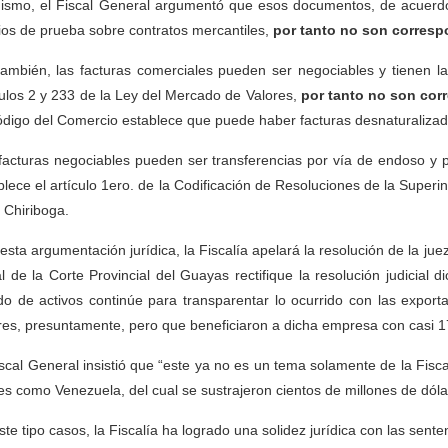
ismo, el Fiscal General argumentó que esos documentos, de acuerdo
os de prueba sobre contratos mercantiles,
por tanto no son corres
también, las facturas comerciales pueden ser negociables y tienen la
culos 2 y 233 de la Ley del Mercado de Valores,
p
or tanto no son co
ódigo del Comercio establece que puede haber facturas desnaturalizad
facturas negociables pueden ser transferencias por vía de endoso y
blece el artículo 1ero. de la Codificación de Resoluciones de la Superin
 Chiriboga.
esta argumentación jurídica, la Fiscalía apelará la resolución de la ju
l de la Corte Provincial del Guayas rectifique la resolución judicial di
do de activos continúe para transparentar lo ocurrido con las expor
res, presuntamente, pero que beneficiaron a dicha empresa con casi 170
iscal General insistió que “este ya no es un tema solamente de la Fisca
es como Venezuela, del cual se sustrajeron cientos de millones de dóla
ste tipo casos, la Fiscalía ha logrado una solidez jurídica con las sente