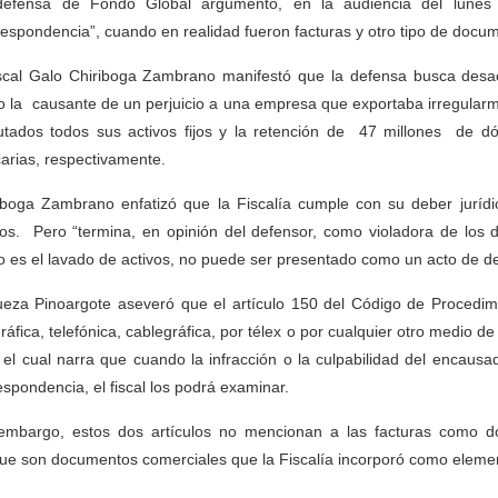
efensa de Fondo Global argumentó, en la audiencia del lunes 
respondencia”, cuando en realidad fueron facturas y otro tipo de docum
iscal Galo Chiriboga Zambrano manifestó que la defensa busca desacre
 la causante de un perjuicio a una empresa que exportaba irregularme
utados todos sus activos fijos y la retención de 47 millones de d
arias, respectivamente.
iboga Zambrano enfatizó que la Fiscalía cumple con su deber jurídic
vos. Pero “termina, en opinión del defensor, como violadora de los
 es el lavado de activos, no puede ser presentado como un acto de 
ueza Pinoargote aseveró que el artículo 150 del Código de Procedimi
gráfica, telefónica, cablegráfica, por télex o por cualquier otro medio d
 el cual narra que cuando la infracción o la culpabilidad del encaus
espondencia, el fiscal los podrá examinar.
embargo, estos dos artículos no mencionan a las facturas como d
ue son documentos comerciales que la Fiscalía incorporó como element