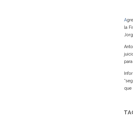
A
gr
la Fi
Jorg
Anto
juic
para
Info
“seg
que 
TA