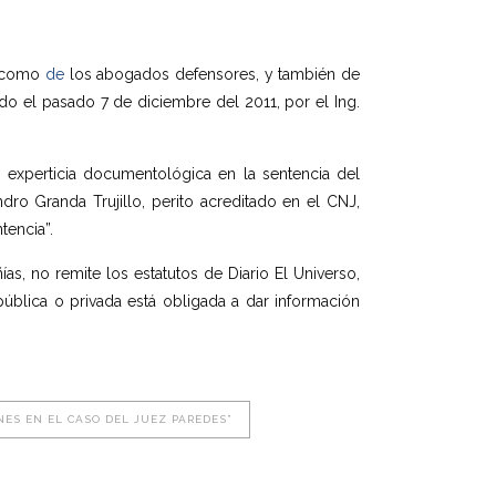
, como
de
los abogados defensores, y también de
tido el pasado 7 de diciembre del 2011, por el Ing.
o experticia documentológica en la sentencia del
dro Granda Trujillo, perito acreditado en el CNJ,
tencia”.
, no remite los estatutos de Diario El Universo,
pública o privada está obligada a dar información
NES EN EL CASO DEL JUEZ PAREDES”