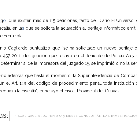
eg
ó
que existen más de 115 peticiones, tanto del Diario El Universo
scalía, en la
s
que se solicita la aclaración al peritaje informático emi
e Ferruzola.
nio Gagliardo puntualizó que “se ha solicitado un nuevo peritaje 
io 457-2011, designación que recayó en el Teniente de Policía Alejan
 determinar si de la impresora del juzgado 15, se imprimió o no la sen
rmó además que hasta el momento, la Superintendencia de Compañías
ún el Art. 149 del código de procedimiento penal, toda institución 
requiera la Fiscalía”, concluyó el Fiscal Provincial del Guayas.
GS:
FISCAL GAGLIARDO:“EN 2 O 3 MESES CONCLUIRÁN LAS INVESTIGACIO