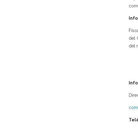
como
Info
Fisc
del 
del 
Inf
Dire
comu
Tel