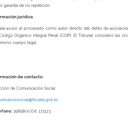
 garantía de no repetición.
rmación jurídica
alía acusó al procesado como autor directo del delito de asociación i
Código Orgánico Integral Penal (COIP). El Tribunal consideró las circ
mismo cuerpo legal.
ormación de contacto:
cción de Comunicación Social
nicacionsocial@fiscalia.gob.ec
éfono:
3985800 Ext. 173123