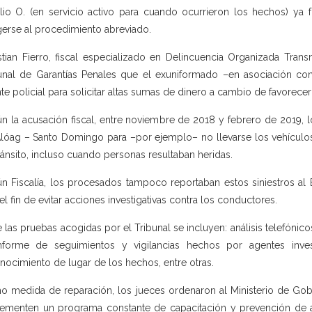
lio O. (en servicio activo para cuando ocurrieron los hechos) ya f
erse al procedimiento abreviado.
stian Fierro, fiscal especializado en Delincuencia Organizada Transn
unal de Garantías Penales que el exuniformado –en asociación co
te policial para solicitar altas sumas de dinero a cambio de favorece
n la acusación fiscal, entre noviembre de 2018 y febrero de 2019, 
Alóag – Santo Domingo para –por ejemplo– no llevarse los vehículos
ránsito, incluso cuando personas resultaban heridas.
n Fiscalía, los procesados tampoco reportaban estos siniestros al
el fin de evitar acciones investigativas contra los conductores.
e las pruebas acogidas por el Tribunal se incluyen: análisis telefónic
nforme de seguimientos y vigilancias hechos por agentes invest
nocimiento de lugar de los hechos, entre otras.
 medida de reparación, los jueces ordenaron al Ministerio de Gob
ementen un programa constante de capacitación y prevención de a