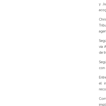
y Ju
acog
Chri
Trib
agen
Segú
vía 
de t
Segú
con 
Entr
el i
reco
Como
impl