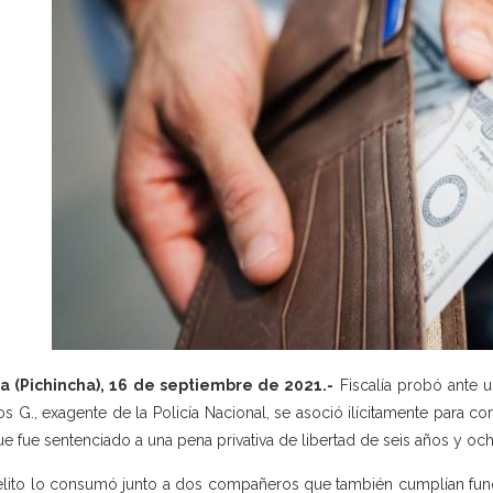
a (Pichincha), 16 de septiembre de 2021.-
Fiscalía probó ante u
os G., exagente de la Policía Nacional, se asoció ilícitamente para co
ue fue sentenciado a una pena privativa de libertad de seis años y o
elito lo consumó junto a dos compañeros que también cumplían func