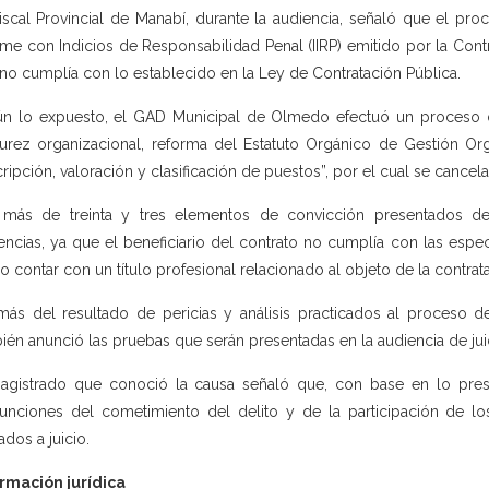
iscal Provincial de Manabí, durante la audiencia, señaló que el pr
rme con Indicios de Responsabilidad Penal (IIRP) emitido por la Cont
no cumplía con lo establecido en la Ley de Contratación Pública.
n lo expuesto, el GAD Municipal de Olmedo efectuó un proceso de
rez organizacional, reforma del Estatuto Orgánico de Gestión Or
ripción, valoración y clasificación de puestos”, por el cual se cancel
más de treinta y tres elementos de convicción presentados dete
uencias, ya que el beneficiario del contrato no cumplía con las espe
 contar con un título profesional relacionado al objeto de la contrat
ás del resultado de pericias y análisis practicados al proceso de
ién anunció las pruebas que serán presentadas en la audiencia de jui
agistrado que conoció la causa señaló que, con base en lo prese
unciones del cometimiento del delito y de la participación de l
ados a juicio.
rmación jurídica