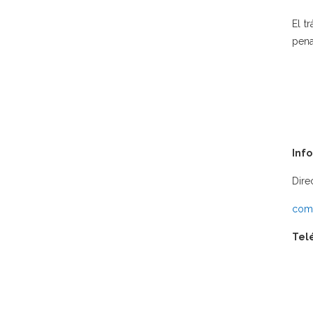
El t
pena
Inf
Dire
comu
Tel