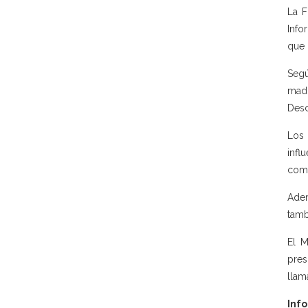
La F
Info
que 
Segú
madu
Desc
Los 
infl
como
Adem
tamb
El M
pres
llam
Info