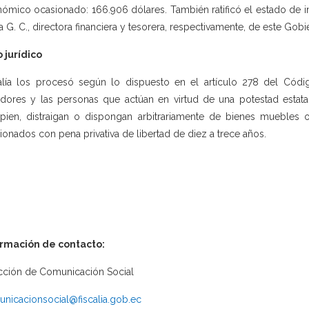
ómico ocasionado: 166.906 dólares. También ratificó el estado de i
la G. C., directora financiera y tesorera, respectivamente, de este G
 jurídico
alía los procesó según lo dispuesto en el artículo 278 del Códig
idores y las personas que actúan en virtud de una potestad estata
pien, distraigan o dispongan arbitrariamente de bienes muebles 
ionados con pena privativa de libertad de diez a trece años.
ormación de contacto:
cción de Comunicación Social
nicacionsocial@fiscalia.gob.ec