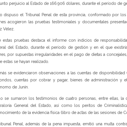
unto perjuicio al Estado de 166.906 dólares, durante el período de 
lo dispuso el Tribunal Penal de esta provincia, conformado por los
nes acogieron las pruebas testimoniales y documentales presentada
z Vélez.
e estas pruebas destaca el informe con indicios de responsabilid
ral del Estado, durante el período de gestión y en el que existirí
res, por supuestas irregularidades en el pago de dietas a concejales
e estas se hayan realizado.
ás se evidenciaron observaciones a las cuentas de disponibilidad (
ondos, cuentas por cobrar y pagar, bienes de administración y el
nomo de Junín.
lo se sumaron los testimonios de cuatro personas, entre ellas, la d
raloría General del Estado, así como los peritos de Criminalístic
nocimiento de la evidencia física (libro de actas de las sesiones de C
ribunal Penal, además de la pena impuesta, emitió una multa contra