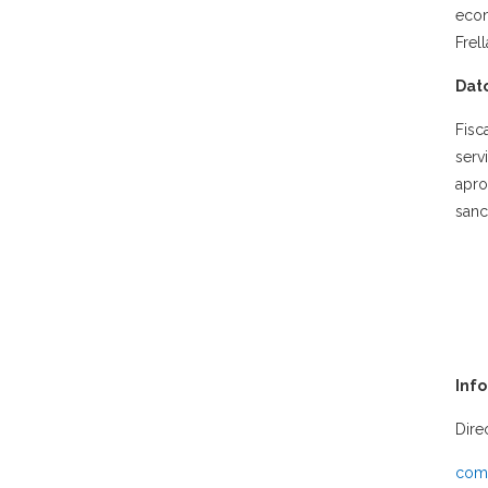
econ
Frel
Dato
Fisc
serv
apro
sanc
Inf
Dire
comu