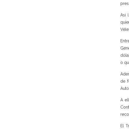
pres
Así 
quie
Véle
Entr
Gene
dóla
o qu
Adem
de f
Autó
A el
Cont
reco
El T